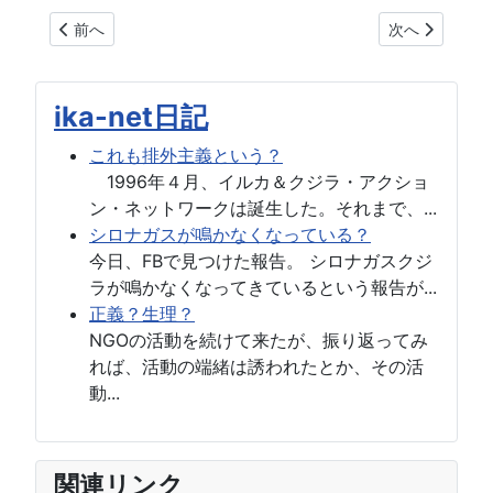
前の記事へ: カマイルカ (pacific white-sided dolphin) Lagenorh
次の記事へ: マダライル
前へ
次へ
ika-net日記
これも排外主義という？
1996年４月、イルカ＆クジラ・アクショ
ン・ネットワークは誕生した。それまで、...
シロナガスが鳴かなくなっている？
今日、FBで見つけた報告。 シロナガスクジ
ラが鳴かなくなってきているという報告が...
正義？生理？
NGOの活動を続けて来たが、振り返ってみ
れば、活動の端緒は誘われたとか、その活
動...
関連リンク