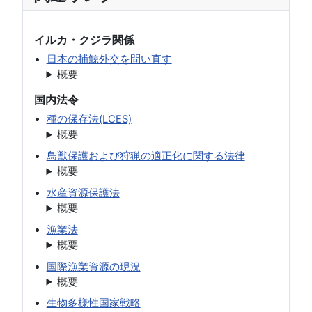
イルカ・クジラ関係
日本の捕鯨外交を問い直す
概要
国内法令
種の保存法(LCES)
概要
鳥獣保護および狩猟の適正化に関する法律
概要
水産資源保護法
概要
漁業法
概要
国際漁業資源の現況
概要
生物多様性国家戦略