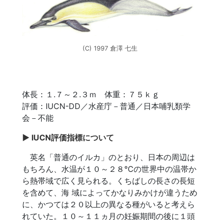
(C) 1997 倉澤 七生
体長：１.７～２.３ｍ 体重：７５ｋｇ
評価：IUCN-DD／水産庁－普通／日本哺乳類学
会－不能
IUCN評価指標について
英名「普通のイルカ」のとおり、日本の周辺は
もちろん、水温が１０～２８℃の世界中の温帯か
ら熱帯域で広く見られる。くちばしの長さの長短
を含めて、海 域によってかなりみかけが違うため
に、かつては２０以上の異なる種がいると考えら
れていた。１０～１１ヵ月の妊娠期間の後に１頭