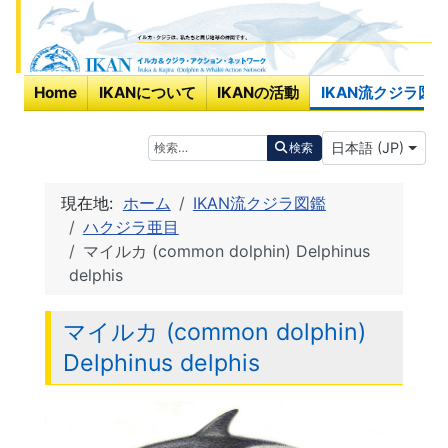
Home
IKANについて
IKANの活動
IKAN流クジラ図鑑
あなたが使う言
検索
日本語 (JP)
検索
現在地:
ホーム
IKAN流クジラ図鑑
ハクジラ亜目
マイルカ (common dolphin) Delphinus
delphis
マイルカ (common dolphin)
Delphinus delphis