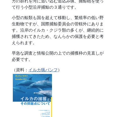
カの群れを湾に追い込む追込み猟、捕鯨砲を使っ
て行う小型沿岸捕鯨の３通りです。
小型の鯨類も国を超えて移動し、繁殖率の低い野
生動物ですが、国際捕鯨委員会の管轄外にありま
す。沿岸のイルカ・クジラ類の多くが、継続的に
捕獲されてきたため、なんらかの保護を必要と考
えられます。
早急な調査と情報公開の上での捕獲枠の見直しが
必要です。
（資料：
イルカ猟パンフ
）