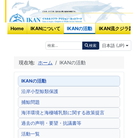
Home
IKANについて
IKANの活動
IKAN流クジラ図鑑
あなたが使う言
検索
日本語 (JP)
検索
現在地:
ホーム
IKANの活動
IKANの活動
沿岸小型鯨類保護
捕鯨問題
海洋環境と海棲哺乳類に関する政策提言
過去の声明・要望・抗議書等
活動一覧