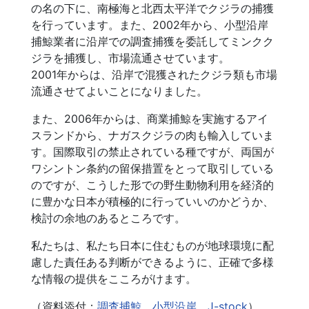
の名の下に、南極海と北西太平洋でクジラの捕獲
を行っています。また、2002年から、小型沿岸
捕鯨業者に沿岸での調査捕獲を委託してミンクク
ジラを捕獲し、市場流通させています。
2001年からは、沿岸で混獲されたクジラ類も市場
流通させてよいことになりました。
また、2006年からは、商業捕鯨を実施するアイ
スランドから、ナガスクジラの肉も輸入していま
す。国際取引の禁止されている種ですが、両国が
ワシントン条約の留保措置をとって取引している
のですが、こうした形での野生動物利用を経済的
に豊かな日本が積極的に行っていいのかどうか、
検討の余地のあるところです。
私たちは、私たち日本に住むものが地球環境に配
慮した責任ある判断ができるように、正確で多様
な情報の提供をこころがけます。
（資料添付：
調査捕鯨
、
小型沿岸
、
J-stock
）