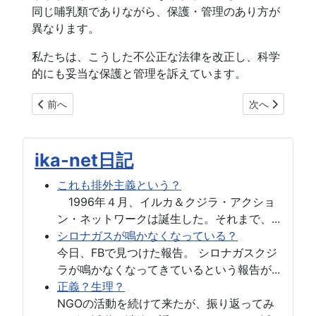
同じ哺乳類でありながら、保護・管理のあり方が
異なります。
私たちは、こうした不公正な法律を改正し、科学
的にも妥当な保護と管理を訴えています。
前の記事へ: 活動一覧
次の記事へ: 
前へ
次へ
ika-net日記
これも排外主義という？
1996年４月、イルカ＆クジラ・アクショ
ン・ネットワークは誕生した。それまで、...
シロナガスが鳴かなくなっている？
今日、FBで見つけた報告。 シロナガスクジ
ラが鳴かなくなってきているという報告が...
正義？生理？
NGOの活動を続けて来たが、振り返ってみ