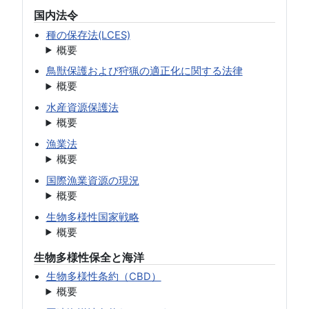
国内法令
種の保存法(LCES)
概要
鳥獣保護および狩猟の適正化に関する法律
概要
水産資源保護法
概要
漁業法
概要
国際漁業資源の現況
概要
生物多様性国家戦略
概要
生物多様性保全と海洋
生物多様性条約（CBD）
概要