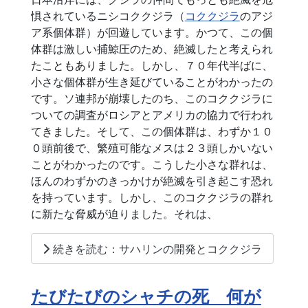
惧されているニシコククジラ（
コククジラ
のアジ
ア系個体群）が回遊しています。かつて、この個
体群は激しい捕鯨圧のため、絶滅したと考えられ
たこともありました。しかし、７０年代半ばに、
小さな個体群が生き延びていることがわかったの
です。ソ連邦が崩壊したのち、このコククジラに
ついての調査がロシアとアメリカの協力で行われ
てきました。そして、この個体群は、わずか１０
０頭前後で、繁殖可能なメスは２３頭しかいない
ことがわかったのです。こうした小さな群れは、
ほんのわずかのきっかけが絶滅を引き起こす恐れ
を持っています。しかし、このコククジラの群れ
に新たな脅威が迫りました。それは、
続きを読む：サハリンの開発とコククジラ
たびたびのシャチの死 何が