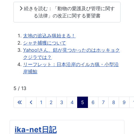
続きを読む：「動物の愛護及び管理に関す
る法律」の改正に関する要望書
太地の追込み猟始まる！
シャチ捕獲について
Yahoo!さん、銛が見つかったのはホッキョク
クジラでは？
リーフレット：日本沿岸のイルカ猟・小型沿
岸捕鯨
5 / 13
1
2
3
4
5
6
7
8
9
ika-net日記