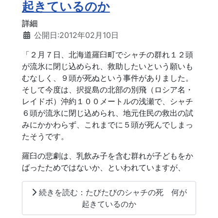
起きているのか
詳細
公開日:2012年02月10日
「２月７日、北海道羅臼町でシャチの群れ１２頭
が流氷に閉じ込められ、救助したいという願いも
むなしく、９頭が死ぬという事件がありました。
そして今度は、択捉島の北部の別飛（ロシア名・
レイドボ）沖約１００メートルの浅瀬で、シャチ
６頭が流氷に閉じ込められ、地元住民の救出の試
みにかかわらず、これまでに５頭が死んでしまっ
たそうです。
羅臼の悲劇は、乳飲み子を含む群れが子どもをか
ばったためではないか、といわれていますが、
続きを読む：たびたびのシャチの死 何が
起きているのか