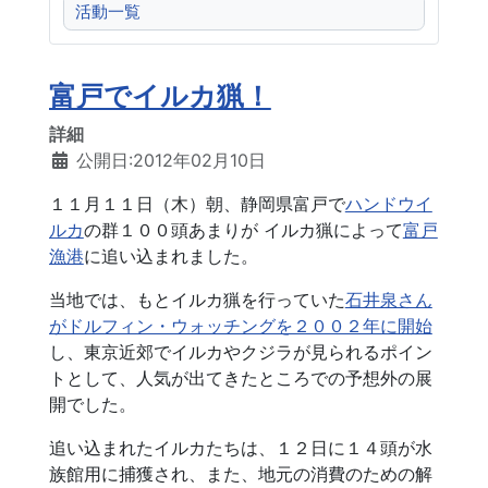
活動一覧
富戸でイルカ猟！
詳細
公開日:2012年02月10日
１１月１１日（木）朝、静岡県富戸で
ハンドウイ
ルカ
の群１００頭あまりが イルカ猟によって
富戸
漁港
に追い込まれました。
当地では、もとイルカ猟を行っていた
石井泉さん
がドルフィン・ウォッチングを２００２年に開始
し、東京近郊でイルカやクジラが見られるポイン
トとして、人気が出てきたところでの予想外の展
開でした。
追い込まれたイルカたちは、１２日に１４頭が水
族館用に捕獲され、また、地元の消費のための解