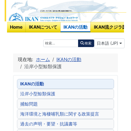
Home
IKANについて
IKANの活動
IKAN流クジラ図鑑
あなたが使う言
検索
日本語 (JP)
検索
現在地:
ホーム
IKANの活動
沿岸小型鯨類保護
IKANの活動
沿岸小型鯨類保護
捕鯨問題
海洋環境と海棲哺乳類に関する政策提言
過去の声明・要望・抗議書等