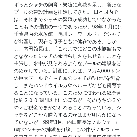
ずっとシャチの飼育・繁殖に意欲を示し、新たな
プールの建設計画を推進してきた。 日本国内で
は、それまでシャチの繁殖が成功していなかった
こともその理由の一つであったが、98年１月には
千葉県内の水族館「鴨川シーワールド」でシャチ
が出産し、現在も母子ともに健在である。しか
し、内田館長は、「これまでにどこの水族館もで
きなかったシャチの素晴らしさを見せる」ことを
主張し、水中が見られるようなプールの建設をほ
のめかしている。計画によれば、２万4,000トン
の巨大プールで４～６頭のシャチの"群れ"を飼育
し、またバンドウイルカやベルーガなども飼育す
ることになっている。このために使われる総予算
は約２００億円以上にのぼるが、そのうちの３分
の２は税金でまかなわれることになっている。シ
ャチをどこから購入するのかはまだ明らかになっ
ていないが、99年3月、内田館長はノルウェーに
6頭のシャチの捕獲を打診。この件がノルウェー
のマスコミによってリークされ、世界中の抗議を