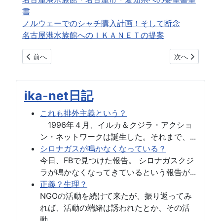
書
ノルウェーでのシャチ購入計画！そして断念
名古屋港水族館へのＩＫＡＮＥＴの提案
前の記事へ: 静岡県伊東市富戸でまたイルカ猟 (現場ビデオあ
次の記事へ: 
前へ
次へ
ika-net日記
これも排外主義という？
1996年４月、イルカ＆クジラ・アクショ
ン・ネットワークは誕生した。それまで、...
シロナガスが鳴かなくなっている？
今日、FBで見つけた報告。 シロナガスクジ
ラが鳴かなくなってきているという報告が...
正義？生理？
NGOの活動を続けて来たが、振り返ってみ
れば、活動の端緒は誘われたとか、その活
動...