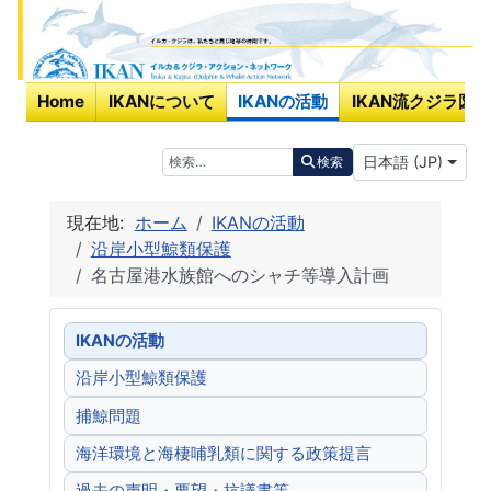
Home
IKANについて
IKANの活動
IKAN流クジラ図鑑
あなたが使う言
検索
日本語 (JP)
検索
現在地:
ホーム
IKANの活動
沿岸小型鯨類保護
名古屋港水族館へのシャチ等導入計画
IKANの活動
沿岸小型鯨類保護
捕鯨問題
海洋環境と海棲哺乳類に関する政策提言