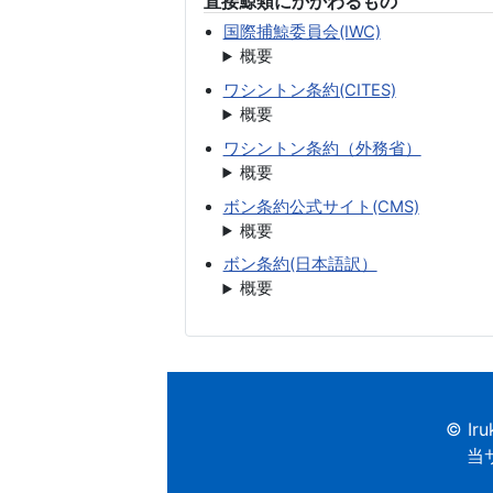
直接鯨類にかかわるもの
国際捕鯨委員会(IWC)
概要
ワシントン条約(CITES)
概要
ワシントン条約（外務省）
概要
ボン条約公式サイト(CMS)
概要
ボン条約(日本語訳）
概要
© Iru
当