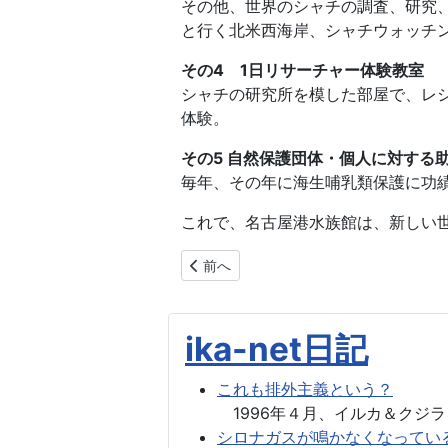
その他、世界のシャチの調査、研究
と行く北米西海岸、シャチウォッチ
その4 1日リサーチャー体験教室
シャチの研究所を模した部屋で、レ
体験。
その5 自然保護団体・個人に対する
毎年、その年に海生哺乳類保護に功
これで、名古屋港水族館は、新しい
前の記事へ: ノルウェーでのシャチ捕獲計
前へ
ika-net日記
これも排外主義という？
1996年４月、イルカ＆クジラ
シロナガスが鳴かなくなってい