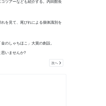
エコツアーなども紹介する。内田館長
群れを見て、尾びれによる個体識別を
「金のしゃちほこ」大賞の創設。
思いませんか?
次の記事へ: 名古屋港水族館 シャ
次へ