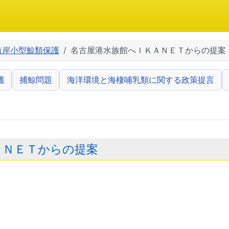
沿岸小型鯨類保護
名古屋港水族館へＩＫＡＮＥＴからの提案
護
捕鯨問題
海洋環境と海棲哺乳類に関する政策提言
ＡＮＥＴからの提案