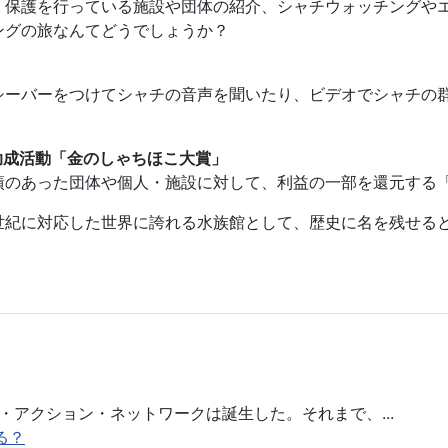
、保護を行っている施設や団体の紹介、シャチウォッチングや
ングの旅なんてどうでしょうか？
シーバーをつけてシャチの音声を聞いたり、ビデオでシャチの
助成活動「金のしゃちほこ大賞」
績のあった団体や個人・施設に対して、利益の一部を還元する
世紀に対応した世界に誇れる水族館として、歴史に名を残せると
画! そして断念
・アクション・ネットワークは誕生した。それまで、...
る？