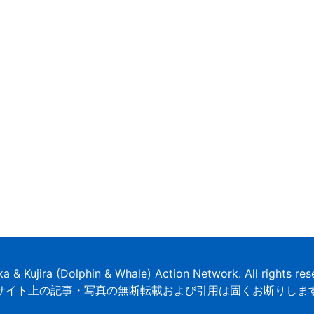
ka & Kujira (Dolphin & Whale) Action Network. All rights res
サイト上の記事・写真の無断転載および引用は固くお断りしま