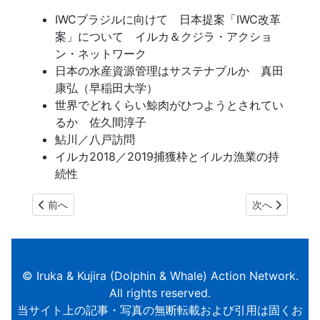
IWCブラジルに向けて 日本提案「IWC改革
案」について イルカ＆クジラ・アクショ
ン・ネットワーク
日本の水産資源管理はサステナブルか 真田
康弘（早稲田大学）
世界でどれくらい鯨肉がひつようとされてい
るか 佐久間淳子
鮎川／八戸訪問
イルカ2018／2019捕獲枠とイルカ漁業の持
続性
前の記事へ: IKA-NET NEWS Vol. 70
次の記事へ: IKA-
前へ
次へ
© Iruka & Kujira (Dolphin & Whale) Action Network.
All rights reserved.
当サイト上の記事・写真の無断転載および引用は固くお