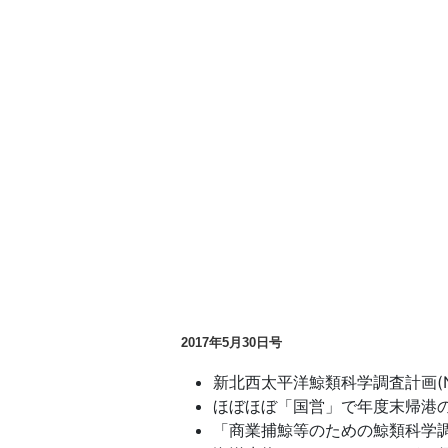
2017
年5月30日号
新北西太平洋鯨類科学調査計画(N
ほぼほぼ「国営」で年度末帰港
「商業捕鯨等のための鯨類科学調