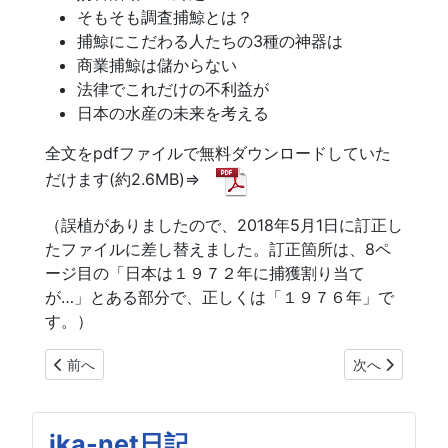
そもそも調査捕鯨とは？
捕鯨にこだわる人たちの3種の神器は
商業捕鯨は儲からない
法律でこれだけの不利益が
日本の水産の未来を考える
全文をpdfファイルで無料ダウンロードしていた
だけます(約2.6MB)⇒
（誤植がありましたので、2018年5月1日に訂正し
たファイルに差し替えました。訂正箇所は、8ペ
ージ目の「日本は１９７２年に捕獲割り当て
が…」とある部分で、正しくは「１９７６年」で
す。）
前の記事へ: イワシクジラとワシントン条約(CITES) ：日本
次の記事へ: 
前へ
次へ
ika-net日記