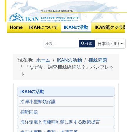
Home
IKANについて
IKANの活動
IKAN流クジラ図鑑
あなたが使う言
検索
日本語 (JP)
検索
現在地:
ホーム
IKANの活動
捕鯨問題
『なぜ今、調査捕鯨継続法？』パンフレッ
ト
IKANの活動
沿岸小型鯨類保護
捕鯨問題
海洋環境と海棲哺乳類に関する政策提言