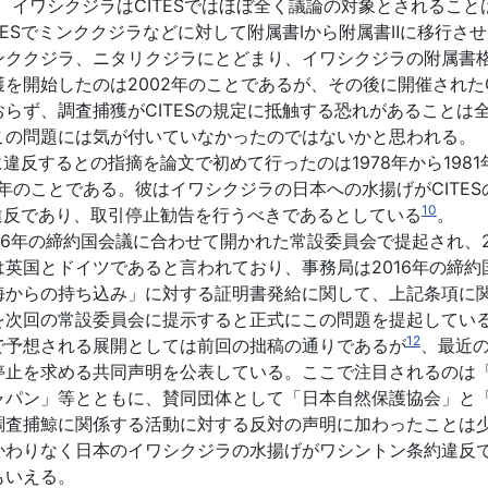
、イワシクジラはCITESではほぼ全く議論の対象とされることは
TESでミンククジラなどに対して附属書Ⅰから附属書Ⅱに移行さ
ンククジラ、ニタリクジラにとどまり、イワシクジラの附属書
を開始したのは2002年のことであるが、その後に開催されたC
らず、調査捕獲がCITESの規定に抵触する恐れがあることは
この問題には気が付いていなかったのではないかと思われる。
違反するとの指摘を論文で初めて行ったのは1978年から1981
、2008年のことである。彼はイワシクジラの日本への水揚げがCI
10
法違反であり、取引停止勧告を行うべきであるとしている
。
6年の締約国会議に合わせて開かれた常設委員会で提起され、2
英国とドイツであると言われており、事務局は2016年の締
海からの持ち込み」に対する証明書発給に関して、上記条項に
を次回の常設委員会に提示すると正式にこの問題を提起してい
12
予想される展開としては前回の拙稿の通りであるが
、最近の
停止を求める共同声明を公表している。ここで注目されるのは
ャパン」等とともに、賛同団体として「日本自然保護協会」と
調査捕鯨に関係する活動に対する反対の声明に加わったことは
かわりなく日本のイワシクジラの水揚げがワシントン条約違反
もいえる。