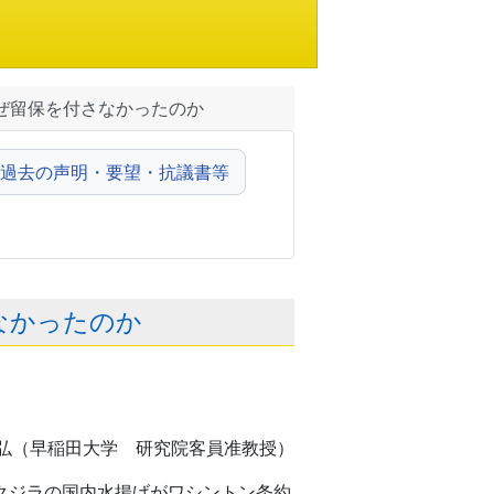
なぜ留保を付さなかったのか
過去の声明・要望・抗議書等
さなかったのか
弘（早稲田大学 研究院客員准教授）
シクジラの国内水揚げがワシントン条約