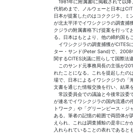
1981年に附属書Ⅰに掲載されて以降
代初めまで、ノルウェーと日本はCI
日本が提案したのはコククジラ、ミ
が北太平洋でイワシクジラの調査捕獲
クジラの附属書格下げ提案を行ってお
る。日本はもとより、他の締約国も
イワシクジラの調査捕獲がCITESに
ター・サンド(Peter Sand)で
関するCITES決議に照らして国際
このサンド元事務局長の主張が201
れたことになる。これを提起したのは
場で、日本によるイワシクジラの「
文書を通じた情報交換を行い、結果
常設委員会での議論と今後常設委で
が連名でイワシクジラの国内流通の
トワーク」や「グリーンピース・ジ
ある。筆者の記憶の範囲で両団体が
えられ、これは調査捕鯨の是非にか
入れられていることの表れであると