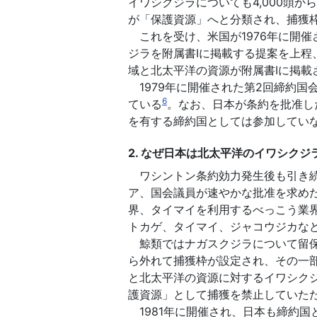
イワシクジラについても4,000頭か
が「保護資源」へと分類され、捕獲
これを受け、米国が1976年に開催
ジラを附属書Ⅰに掲載する提案を上程
域と北太平洋の資源が附属書Ⅰに掲載
1979年に開催された第2回締約国
6
ている
。なお、日本が条約を批准し
を有する締約国としては参加してい
2. なぜ日本は北太平洋のイワシク
ワシントン条約効力発生後も引き続
ア、国会議員が速やかな批准を求めた
界、タイマイを利用するべっこう業
トカゲ、タイマイ、ジャコウジカな
鯨類ではナガスクジラについて留保
ら外れて捕獲枠が設定され、その一
と北太平洋の資源に対するイワシクジ
護資源」として捕獲を禁止していたた
1981年に開催され、日本も締約国