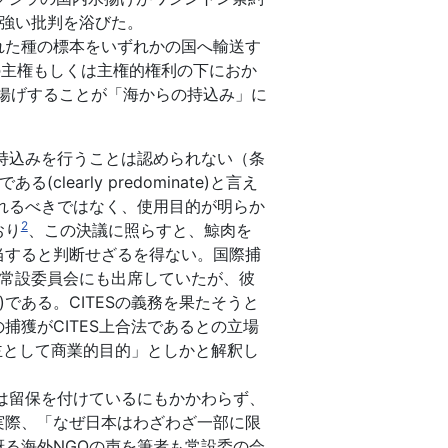
ら強い批判を浴びた。
れた種の標本をいずれかの国へ輸送す
の主権もしくは主権的権利の下におか
揚げすることが「海からの持込み」に
持込みを行うことは認められない（条
arly predominate)と言え
れるべきではなく、使用目的が明らか
2
おり
、この決議に照らすと、鯨肉を
当すると判断せざるを得ない。国際捕
が常設委員会にも出席していたが、彼
n)である。CITESの義務を果たそうと
獲がCITES上合法であるとの立場
主として商業的目的」としかと解釈し
は留保を付けているにもかかわらず、
実際、「なぜ日本はわざわざ一部に限
る海外NGOの声を筆者も常設委の会