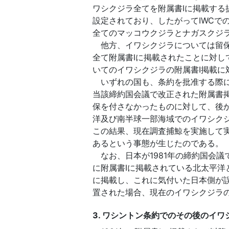
ワシクジラ全てを附属書Ⅰに掲載する
設定されており、したがってIWCで
全てのマッコウクジラとナガスクジラ
他方、イワシクジラについては留保
全て附属書Ⅰに掲載されたことに対
いてのイワシクジラの附属書Ⅰ掲載に
いずれの国も、条約を批准する際に
当該締約国会議で改正された附属書掲
保を付さなかったものに対して、後
洋及び南半球一部海域でのイワシクジ
この結果、現在調査捕鯨を実施して実
あるという事態が生じたのである。
なお、日本が1981年の締約国会議
に附属書Ⅰに掲載されている北太平
に掲載し、これに気付いた日本側が
置された場合、現在のイワシクジラ
3. ワシントン条約でのその後のイ