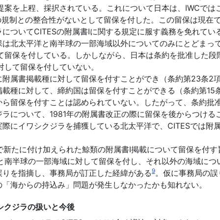
提案を上程、採択されている。これについて日本は、IWCでは
の規制との整合性がないとして留保を付した。この留保は現在
についてCITESの附属書Ⅰに関する規定に服す義務を免れてい
は北太平洋と南半球の一部海域以外についてのみにとどまっ
して留保を付している。しかしながら、日本は条約を批准した段
対して留保を付していない。
附属書掲載種に対して留保を付すことができ（条約第23条2項
載種に対して、締約国は留保を付すことができる（条約第15
から留保を付すことは認められていない。したがって、条約批
ラについて、1981年の附属書改正の際に留保を後からつける
際にイワシクジラを捕獲している北太平洋で、CITESでは附
で新たに付け加えられた鯨類の附属書Ⅰ掲載について留保を付
洋と南半球の一部海域に対して留保を付し、それ以外の海域につ
9
誤りを指摘し、事務局が訂正した経緯がある
。仮に事務局の誤
の「海からの持込み」問題が発生しなかったかも知れない。
ワシクジラの扱いと今後