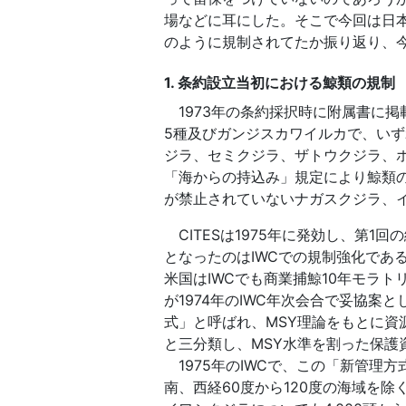
場などに耳にした。そこで今回は日
のように規制されてたか振り返り、
1. 条約設立当初における鯨類の規制
1973年の条約採択時に附属書に
5種及びガンジスカワイルカで、いず
ジラ、セミクジラ、ザトウクジラ、
「海からの持込み」規定により鯨類の
が禁止されていないナガスクジラ、
CITESは1975年に発効し、第1
となったのはIWCでの規制強化であ
米国はIWCでも商業捕鯨10年モラ
が1974年のIWC年次会合で妥協
式」と呼ばれ、MSY理論をもとに
と三分類し、MSY水準を割った保護
1975年のIWCで、この「新管理
南、西経60度から120度の海域を