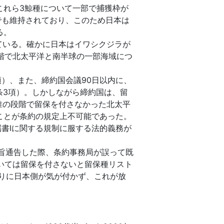
これら3鯨種について一部で捕獲枠が
でも維持されており、このため日本は
る。
ている。確かに日本はイワシクジラが
階で北太平洋と南半球の一部海域につ
）、また、締約国会議90日以内に、
条3項）。しかしながら締約国は、留
准の段階で留保を付さなかった北太平
ことが条約の規定上不可能であった。
属書Ⅰに関する規制に服する法的義務が
す旨通告した際、条約事務局が誤って既
いては留保を付さないと留保種リスト
りに日本側が気が付かず、これが放