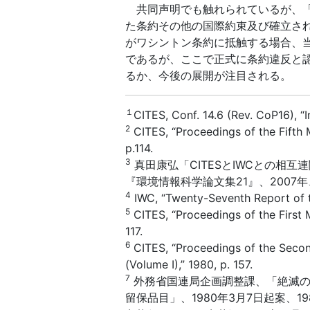
共同声明でも触れられているが、「
た条約その他の国際約束及び確立さ
がワシントン条約に抵触する場合、
であるが、ここで正式に条約違反と
るか、今後の展開が注目される。
１
CITES, Conf. 14.6 (Rev. CoP16), “I
2
CITES, “Proceedings of the Fifth M
p.114.
3
真田康弘「CITESとIWCとの相
『環境情報科学論文集21』、2007年、3
4
IWC, “Twenty-Seventh Report of th
5
CITES, “Proceedings of the First M
117.
6
CITES, “Proceedings of the Secon
(Volume I),” 1980, p. 157.
7
外務省国連局企画調整課、「絶滅の
留保品目」、1980年3月7日起案、