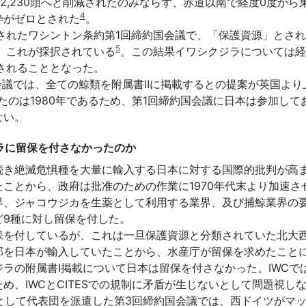
ら2,230頭へと削減されたのみならず、赤道以南で経度0度か
4
枠がゼロとされた
。
されたワシントン条約第1回締約国会議で、「保護資源」とさ
5
、これが採択されている
。この結果イワシクジラについては経
されることとなった。
会議では、全ての鯨類を附属書Ⅱに掲載するとの提案が英国よ
たのは1980年であるため、第1回締約国会議に日本は参加して
ない。
ジラに留保を付さなかったのか
き絶滅危惧種を大量に輸入する日本に対する国際的批判が高ま
ことから、政府は批准のための作業に1970年代末より加速
界、ジャコウジカを生薬として利用する業界、及び捕鯨業界の
ど9種に対し留保を付した。
を付しているが、これは一旦保護資源と分類されていた北大
部を日本が輸入していたことから、水産庁が留保を求めたこと
ラの附属書Ⅰ掲載について日本は留保を付さなかった。IWCで
め、IWCとCITESでの規制に矛盾が生じないとして問題視し
として代表団を派遣した第3回締約国会議では、西ドイツがマ