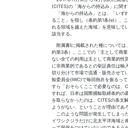
(CITES)の「海からの持込み」
「海からの持込み」とは、「いずれ
ること」を指し（条約第1条(e)）
れる領域を越えた海域」を意味して
該当する。
附属書Ⅰに掲載された種については
約第3条）。ここでの「主として商業的目
ない全ての利用は主として商業的性
に非商業的であるとの挙証責任は輸
切り分けて市場で流通・販売させて
鯨委員会(IWC)で毎回熱弁を振る
すら「おそらくここで必要なのは、CITE
すれば、日本は国際捕鯨取締条約の義
を取らなかったのは、CITESの条
ようがない、ということが理由であ
このような問題が発生してしまった
イワシクジラだけに北太平洋海域と
って留保をつけていないのであろう