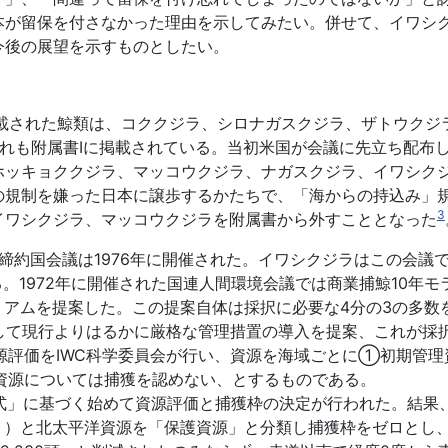
本が留保を付さなかった理由を示してみたい。併せて、イワシ
今後の展望を示すものとしたい。
掲載された鯨類は、コククジラ、シロナガスクジラ、ザトウクジ
れも附属書Ⅰに掲載されている。当初米国が会議に先立ち配布
ホッキョククジラ、マッコウクジラ、ナガスクジラ、イワシクジ
規制を嫌った日本に譲歩するかたちで、「海からの持込み」規
3
イワシクジラ、マッコウクジラを附属書から外すこととなった
回の締約国会議は1976年に開催された。イワシクジラはこの会議
る。1972年に開催された国連人間環境会議では商業捕鯨10年
トリアムを提案した。この提案自体は採択に必要な4分の3の多
案として現行よりはるかに厳格な管理措置の導入を提案、これが
資源評価をIWC科学委員会が行い、資源を海域ごとに①初期管
資源については捕獲を認めない、とするものである。
方式」に基づく始めて資源評価と捕獲枠の決定が行われた。結果
除く）と北太平洋資源を「保護資源」と分類し捕獲枠をゼロとし