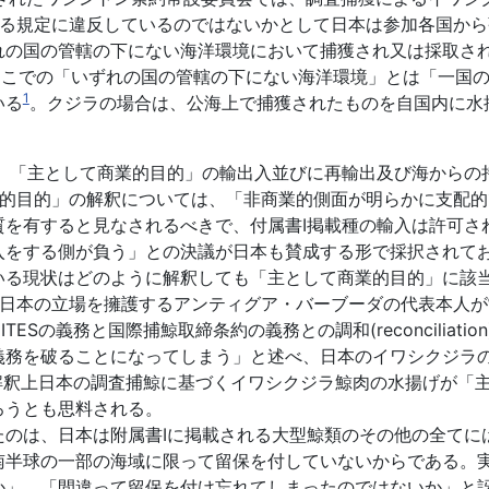
に関する規定に違反しているのではないかとして日本は参加各国か
の国の管轄の下にない海洋環境において捕獲され又は採取さ
、ここでの「いずれの国の管轄の下にない海洋環境」とは「一国
1
いる
。クジラの場合は、公海上で捕獲されたものを自国内に水
、「主として商業的目的」の輸出入並びに再輸出及び海からの
的」の解釈については、「非商業的側面が明らかに支配的である(cle
質を有すると見なされるべきで、付属書I掲載種の輸入は許可さ
入をする側が負う」との決議が日本も賛成する形で採択されて
いる現状はどのように解釈しても「主として商業的目的」に該
って日本の立場を擁護するアンティグア・バーブーダの代表本人
Sの義務と国際捕鯨取締条約の義務との調和(reconciliatio
務を破ることになってしまう」と述べ、日本のイワシクジラの捕
文解釈上日本の調査捕鯨に基づくイワシクジラ鯨肉の水揚げが「
ろうとも思料される。
のは、日本は附属書Ⅰに掲載される大型鯨類のその他の全てに
南半球の一部の海域に限って留保を付していないからである。
か」、「間違って留保を付け忘れてしまったのではないか」と訝