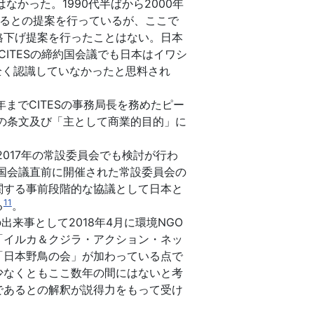
なかった。1990代半ばから2000年
せるとの提案を行っているが、ここで
格下げ提案を行ったことはない。日本
ITESの締約国会議でも日本はイワシ
全く認識していなかったと思料され
年までCITESの事務局長を務めたピー
TESの条文及び「主として商業的目的」に
017年の常設委員会でも検討が行わ
約国会議直前に開催された常設委員会の
関する事前段階的な協議として日本と
11
る
。
出来事として2018年4月に環境NGO
「イルカ＆クジラ・アクション・ネッ
「日本野鳥の会」が加わっている点で
少なくともここ数年の間にはないと考
であるとの解釈が説得力をもって受け