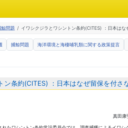
捕鯨問題
イワシクジラとワシントン条約(CITES) ：日本は
護
捕鯨問題
海洋環境と海棲哺乳類に関する政策提言
ン条約(CITES) ：日本はなぜ留保を付
真田康
開催されたワシントン条約常設委員会では、調査捕獲によるイワ