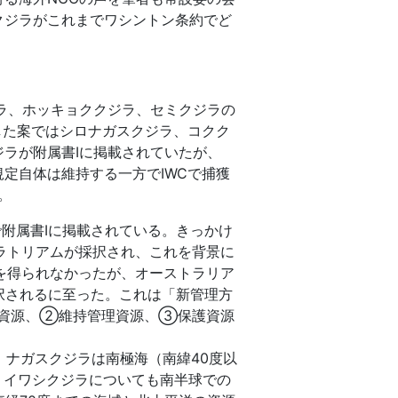
クジラがこれまでワシントン条約でど
ラ、ホッキョククジラ、セミクジラの
した案ではシロナガスクジラ、コクク
ラが附属書Ⅰに掲載されていたが、
定自体は維持する一方でIWCで捕獲
。
で附属書Ⅰに掲載されている。きっかけ
モラトリアムが採択され、これを背景に
数を得られなかったが、オーストラリア
採択されるに至った。これは「新管理方
理資源、②維持管理資源、③保護資源
、ナガスクジラは南極海（南緯40度以
、イワシクジラについても南半球での