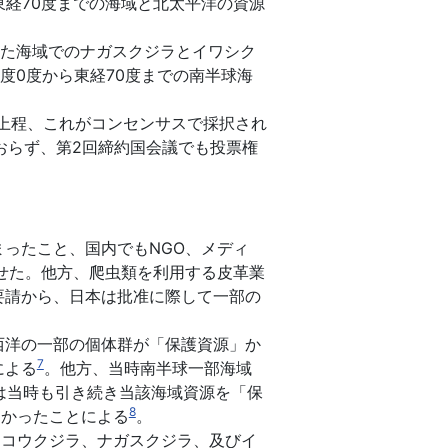
ら東経70度までの海域と北太平洋の資源
れた海域でのナガスクジラとイワシク
度0度から東経70度までの南半球海
り上程、これがコンセンサスで採択され
おらず、第2回締約国会議でも投票権
ったこと、国内でもNGO、メディ
させた。他方、爬虫類を利用する皮革業
要請から、日本は批准に際して一部の
西洋の一部の個体群が「保護資源」か
7
による
。他方、当時南半球一部海域
は当時も引き続き当該海域資源を「保
8
なかったことによる
。
ッコウクジラ、ナガスクジラ、及びイ