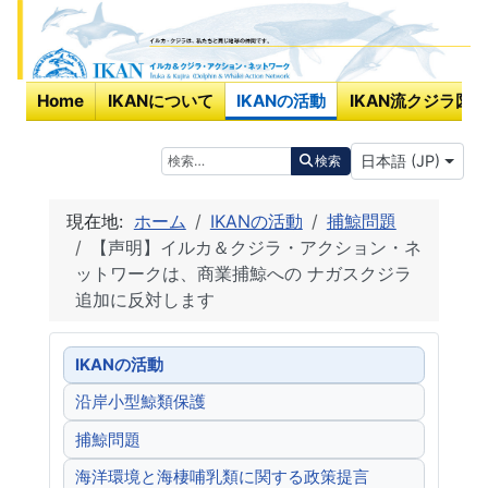
Home
IKANについて
IKANの活動
IKAN流クジラ図鑑
あなたが使う言
検索
日本語 (JP)
検索
現在地:
ホーム
IKANの活動
捕鯨問題
【声明】イルカ＆クジラ・アクション・ネ
ットワークは、商業捕鯨への ナガスクジラ
追加に反対します
IKANの活動
沿岸小型鯨類保護
捕鯨問題
海洋環境と海棲哺乳類に関する政策提言