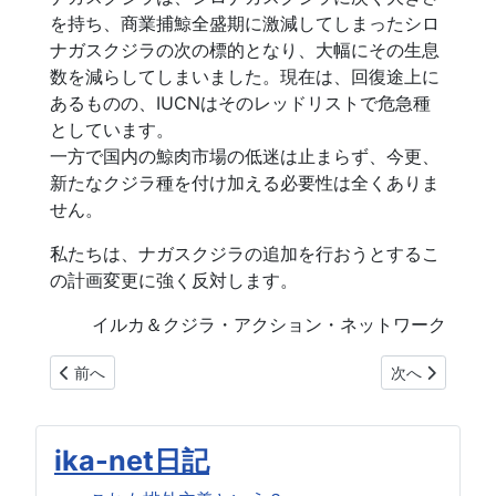
を持ち、商業捕鯨全盛期に激減してしまったシロ
ナガスクジラの次の標的となり、大幅にその生息
数を減らしてしまいました。現在は、回復途上に
あるものの、IUCNはそのレッドリストで危急種
としています。
一方で国内の鯨肉市場の低迷は止まらず、今更、
新たなクジラ種を付け加える必要性は全くありま
せん。
私たちは、ナガスクジラの追加を行おうとするこ
の計画変更に強く反対します。
イルカ＆クジラ・アクション・ネットワーク
前の記事へ: 【抗議声明】ナガスクジラを商業捕鯨の対象に付
次の記事へ: 
前へ
次へ
ika-net日記