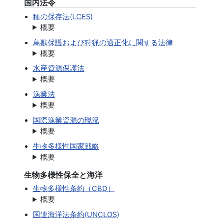
国内法令
種の保存法(LCES)
概要
鳥獣保護および狩猟の適正化に関する法律
概要
水産資源保護法
概要
漁業法
概要
国際漁業資源の現況
概要
生物多様性国家戦略
概要
生物多様性保全と海洋
生物多様性条約（CBD）
概要
国連海洋法条約(UNCLOS)