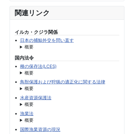
関連リンク
イルカ・クジラ関係
日本の捕鯨外交を問い直す
概要
国内法令
種の保存法(LCES)
概要
鳥獣保護および狩猟の適正化に関する法律
概要
水産資源保護法
概要
漁業法
概要
国際漁業資源の現況