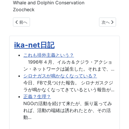
Whale and Dolphin Conservation
Zoocheck
前の記事へ: ナガスクジラの捕獲枠60頭に反対します
次の記事へ: 
前へ
次へ
ika-net日記
これも排外主義という？
1996年４月、イルカ＆クジラ・アクショ
ン・ネットワークは誕生した。それまで、...
シロナガスが鳴かなくなっている？
今日、FBで見つけた報告。 シロナガスクジ
ラが鳴かなくなってきているという報告が...
正義？生理？
NGOの活動を続けて来たが、振り返ってみ
れば、活動の端緒は誘われたとか、その活
動...