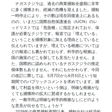
ナガスクジラは、過去の商業捕鯨全盛期に非常
に多く捕獲され、絶滅の危機を迎えました。捕鯨
一時停止により、その数は現在回復途上にあるも
のの、いまだに国際自然保護連合（IUCN）のレ
ッドリストでは「危急種」に指定されており、保
護が必要なクジラです。報道では「増えている」
ということを捕獲対象に加える理由としていると
伝えられていますが、増えている根拠については
どの報道にも書かれておらず、科学的な根拠は、
国の施策のどこを探しても見当たりません。ま
た、国際的に認められているナガスクジラの推定
個体数もありません。それにもかかわらず、今回
の改訂に際しては、5月7日から6月5日という短
期間でのパブリックコメ
ントを求めています。捕
獲して利益を得たいという側は、明確な根拠がな
くても捕獲枠の拡大に賛成するかもしれません
が、一般市民は明確な科学的根拠なしにどのよう
な意見が出せるでしょうか？
2019年の商業捕鯨再開以来、捕鯨会社は経済的