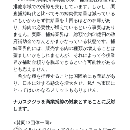
排他水域での捕鯨を実行しています。しかし、調
査捕鯨時代と比べてその鯨肉供給量は減っている
にもかかわらず供給量を上回るほどの在庫があ
り、鯨肉の必要性が増えているという事実はあり
ません。実際、捕鯨業界は、総額で約51億円の政
府補助金でなんとかまかなっている状態です。捕
鯨業界的には、販売する肉の種類が増えることは
望ましいかもしれませんが、それによって今後業
界が補助金頼りを脱却できるという可能性がある
とも思えません。
希少な種を捕獲することは国際的にも問題があ
り、日本に対する懸念を増大させ、私たち市民に
とってはいかなるメリットもありません。
ナガスクジラを商業捕鯨の対象とすることに反対
します。
<賛同13団体一同>
イルカ＆クジラ・アクション・ネットワーク