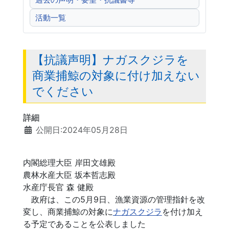
過去の声明・要望・抗議書等
活動一覧
【抗議声明】ナガスクジラを
商業捕鯨の対象に付け加えない
でください
詳細
公開日:2024年05月28日
内閣総理大臣 岸田文雄殿
農林水産大臣 坂本哲志殿
水産庁長官 森 健殿
政府は、この5月9日、漁業資源の管理指針を改
変し、商業捕鯨の対象に
ナガスクジラ
を付け加え
る予定であることを公表しました