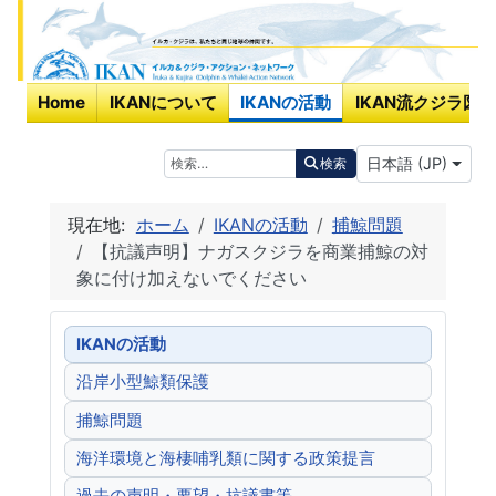
Home
IKANについて
IKANの活動
IKAN流クジラ図鑑
あなたが使う言
検索
日本語 (JP)
検索
現在地:
ホーム
IKANの活動
捕鯨問題
【抗議声明】ナガスクジラを商業捕鯨の対
象に付け加えないでください
IKANの活動
沿岸小型鯨類保護
捕鯨問題
海洋環境と海棲哺乳類に関する政策提言