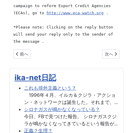
campaign to reform Export Credit Agencies
(ECAs), go to
http://www.eca-watch.org
.
*Please note: Clicking on the reply button
will send your reply only to the sender of
the message .
前の記事へ: 動物愛護管理の法律への意見
次の記事へ: 南
前へ
次へ
ika-net日記
これも排外主義という？
1996年４月、イルカ＆クジラ・アクショ
ン・ネットワークは誕生した。それまで、...
シロナガスが鳴かなくなっている？
今日、FBで見つけた報告。 シロナガスクジ
ラが鳴かなくなってきているという報告が...
正義？生理？