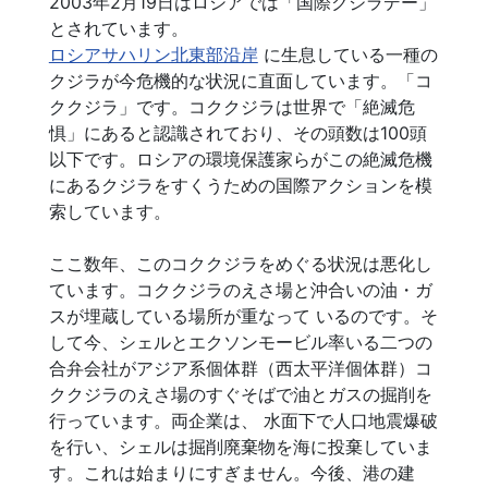
2003年2月19日はロシアでは「国際クジラデー」
とされています。
ロシアサハリン北東部沿岸
に生息している一種の
クジラが今危機的な状況に直面しています。「コ
ククジラ」です。コククジラは世界で「絶滅危
惧」にあると認識されており、その頭数は100頭
以下です。ロシアの環境保護家らがこの絶滅危機
にあるクジラをすくうための国際アクションを模
索しています。
ここ数年、このコククジラをめぐる状況は悪化し
ています。コククジラのえさ場と沖合いの油・ガ
スが埋蔵している場所が重なって いるのです。そ
して今、シェルとエクソンモービル率いる二つの
合弁会社がアジア系個体群（西太平洋個体群）コ
ククジラのえさ場のすぐそばで油とガスの掘削を
行っています。両企業は、 水面下で人口地震爆破
を行い、シェルは掘削廃棄物を海に投棄していま
す。これは始まりにすぎません。今後、港の建