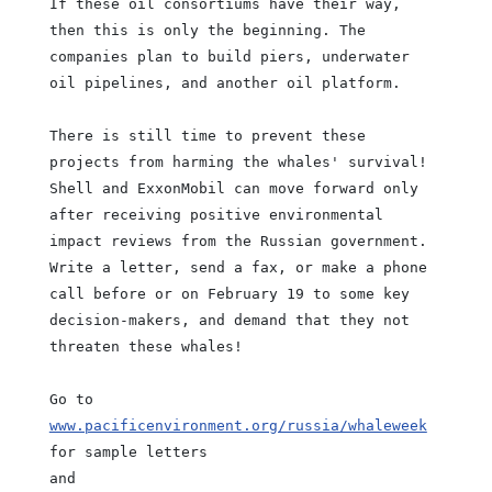
If these oil consortiums have their way,
then this is only the beginning. The
companies plan to build piers, underwater
oil pipelines, and another oil platform.
There is still time to prevent these
projects from harming the whales' survival!
Shell and ExxonMobil can move forward only
after receiving positive environmental
impact reviews from the Russian government.
Write a letter, send a fax, or make a phone
call before or on February 19 to some key
decision-makers, and demand that they not
threaten these whales!
Go to
www.pacificenvironment.org/russia/whaleweek
for sample letters
and