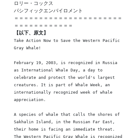
ロリー・コックス
パシフィックエンバイロメント
＝＝＝＝＝＝＝＝＝＝＝＝＝＝＝＝＝＝＝＝＝＝
＝＝＝＝＝＝＝＝＝＝＝＝
【以下、原文】
Take Action Now to Save the Western Pacific
Gray Whale!
February 19, 2003, is recognized in Russia
as International Whale Day, a day to
celebrate and protect the world's largest
creatures. It is part of Whale Week, an
internationally recognized week of whale
appreciation.
A species of whale that calls the shores of
Sakhalin Island, in the Russian Far East,
their home is facing an immediate threat.
The Western Pacific Gray Whale is recognized