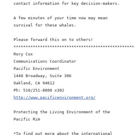
contact information for key decision-makers.
A few minutes of your time now may mean
survival for these whales.
Please forward this on to others!
**************************************************
Rory Cox
Communications Coordinator
Pacific Environment
1440 Broadway, Suite 306
Oakland, CA 94612
Ph: 510/251-8800 x302
http://www.pacificenvironment.org/
Protecting the Living Environment of the
Pacific Rim
*To find out more about the international