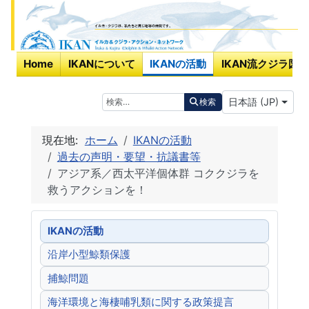
Home
IKANについて
IKANの活動
IKAN流クジラ図鑑
あなたが使う言
検索
日本語 (JP)
検索
現在地:
ホーム
IKANの活動
過去の声明・要望・抗議書等
アジア系／西太平洋個体群 コククジラを
救うアクションを！
IKANの活動
沿岸小型鯨類保護
捕鯨問題
海洋環境と海棲哺乳類に関する政策提言