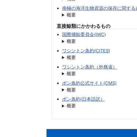
南極の海洋生物資源の保存に関する
概要
直接鯨類にかかわるもの
国際捕鯨委員会(IWC)
概要
ワシントン条約(CITES)
概要
ワシントン条約（外務省）
概要
ボン条約公式サイト(CMS)
概要
ボン条約(日本語訳）
概要