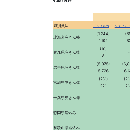
水産庁資料
県別漁法
イシイルカ
リクゼン
(1,244)
(8
北海道突きん棒
1,192
8
(10)
青森県突きん棒
8
(5,975)
(6,8
岩手県突きん棒
5,726
6,6
(231)
(21
宮城県突きん棒
221
21
千葉県突きん棒
－
静岡県追込み
－
和歌山県追込み
－