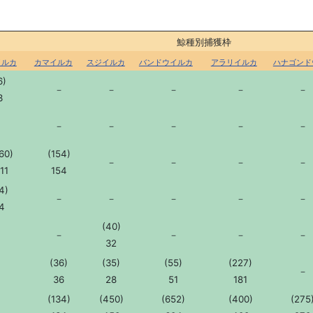
鯨種別捕獲枠
イルカ
カマイルカ
スジイルカ
バンドウイルカ
アラリイルカ
ハナゴンド
6)
－
－
－
－
－
3
－
－
－
－
－
－
60)
(154)
－
－
－
－
11
154
4)
－
－
－
－
－
4
(40)
－
－
－
－
－
32
(36)
(35)
(55)
(227)
－
－
36
28
51
181
(134)
(450)
(652)
(400)
(275
－