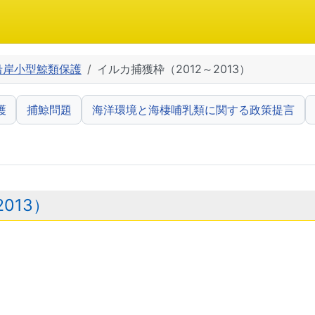
沿岸小型鯨類保護
イルカ捕獲枠（2012～2013）
護
捕鯨問題
海洋環境と海棲哺乳類に関する政策提言
013）