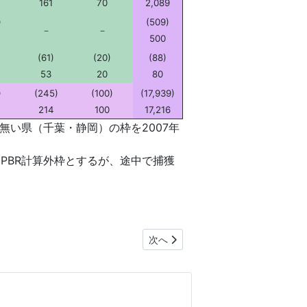
161
70
2,089
)
(509)
－
－
500
(61)
(20)
(88)
53
20
80
)
(245)
(100)
(17,939)
214
100
17,216
い県（千葉・静岡）の枠を2007年
はPBR計算外枠とするが、途中で捕獲
次の記事へ: 1999年富戸イルカ猟ビ
次へ