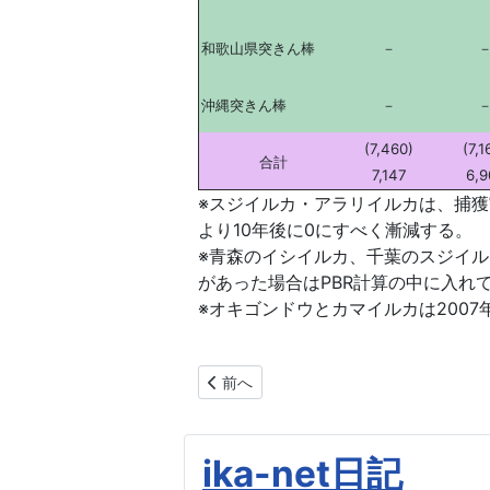
和歌山県突きん棒
－
沖縄突きん棒
－
(7,460)
(7,1
合計
7,147
6,9
※スジイルカ・アラリイルカは、捕獲
より10年後に0にすべく漸減する。
※青森のイシイルカ、千葉のスジイル
があった場合はPBR計算の中に入れ
※オキゴンドウとカマイルカは2007
前の記事へ: イルカ捕獲枠（2013～2014
前へ
ika-net日記