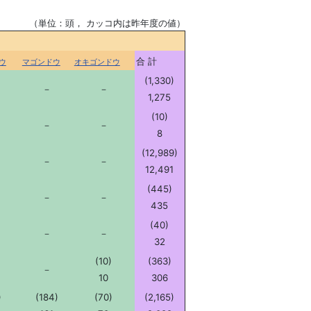
（単位：頭， カッコ内は昨年度の値）
合 計
ウ
マゴンドウ
オキゴンドウ
(1,330)
－
－
1,275
(10)
－
－
8
(12,989)
－
－
12,491
(445)
－
－
435
(40)
－
－
32
(10)
(363)
－
10
306
)
(184)
(70)
(2,165)