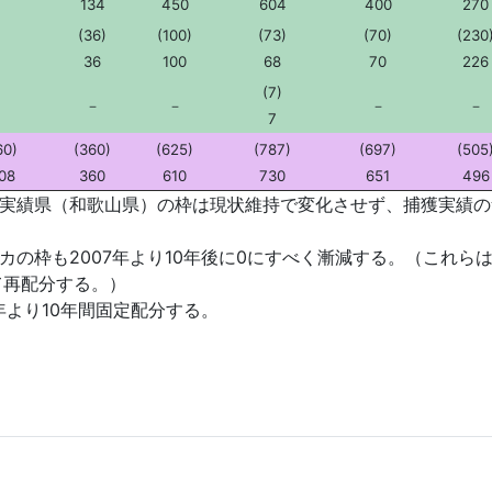
134
450
604
400
270
(36)
(100)
(73)
(70)
(230
－
36
100
68
70
226
(7)
－
－
－
－
－
7
60)
(360)
(625)
(787)
(697)
(505
08
360
610
730
651
496
実績県（和歌山県）の枠は現状維持で変化させず、捕獲実績の無
カの枠も2007年より10年後に0にすべく漸減する。（これら
て再配分する。）
年より10年間固定配分する。
）