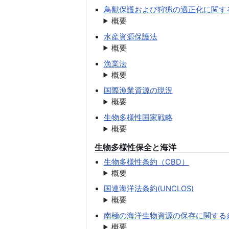
鳥獣保護および狩猟の適正化に関す
概要
水産資源保護法
概要
漁業法
概要
国際漁業資源の現況
概要
生物多様性国家戦略
概要
生物多様性保全と海洋
生物多様性条約（CBD）
概要
国連海洋法条約(UNCLOS)
概要
南極の海洋生物資源の保存に関する条約
概要