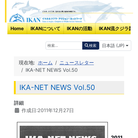
Home
IKANについて
IKANの活動
IKAN流クジラ図鑑
あなたが使う言
検索
日本語 (JP)
検索
現在地:
ホーム
ニュースレター
IKA-NET NEWS Vol.50
IKA-NET NEWS Vol.50
詳細
作成日:2011年12月27日
2011