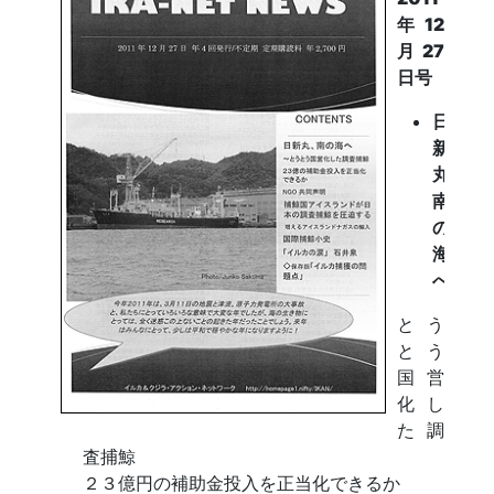
年12
月27
日号
日
新
丸、
南
の
海
へ
とう
とう
国営
化し
た調
査捕鯨
２３億円の補助金投入を正当化できるか