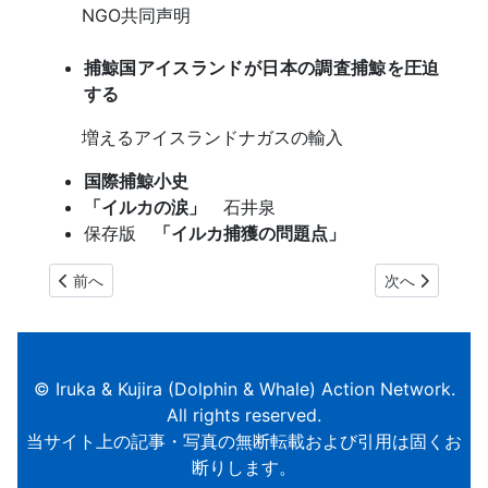
NGO共同声明
捕鯨国アイスランドが日本の調査捕鯨を圧迫
する
増えるアイスランドナガスの輸入
国際捕鯨小史
「イルカの涙」
石井泉
保存版
「イルカ捕獲の問題点」
前の記事へ: IKA-NET NEWS Vol.45
次の記事へ: IKA-
前へ
次へ
© Iruka & Kujira (Dolphin & Whale) Action Network.
All rights reserved.
当サイト上の記事・写真の無断転載および引用は固くお
断りします。