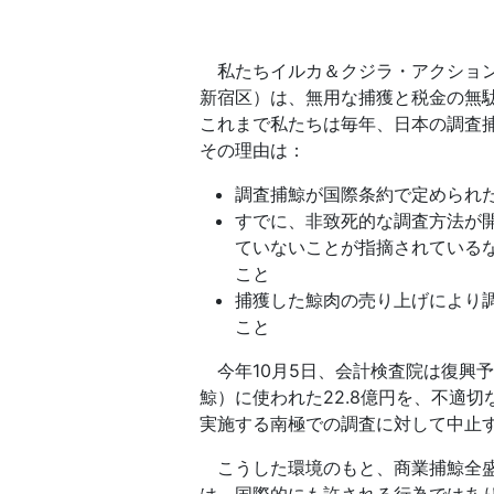
私たちイルカ＆クジラ・アクション・
新宿区）は、無用な捕獲と税金の無
これまで私たちは毎年、日本の調査
その理由は：
調査捕鯨が国際条約で定められ
すでに、非致死的な調査方法が開
ていないことが指摘されている
こと
捕獲した鯨肉の売り上げにより
こと
今年10月5日、会計検査院は復興
鯨）に使われた22.8億円を、不適
実施する南極での調査に対して中止
こうした環境のもと、商業捕鯨全盛