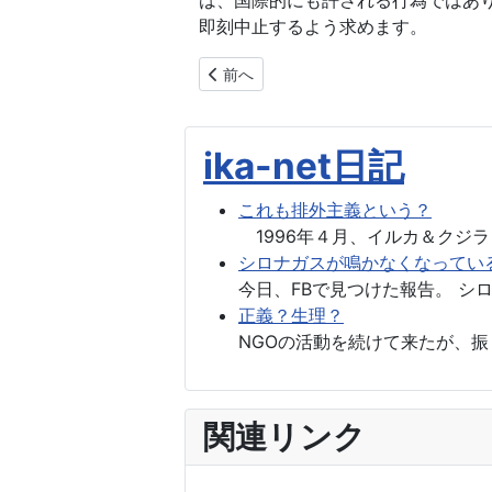
は、国際的にも許される行為ではあ
即刻中止するよう求めます。
前の記事へ: 国際司法裁判所の判決を支
前へ
ika-net日記
これも排外主義という？
1996年４月、イルカ＆クジラ
シロナガスが鳴かなくなってい
今日、FBで見つけた報告。 シ
正義？生理？
NGOの活動を続けて来たが、振
関連リンク