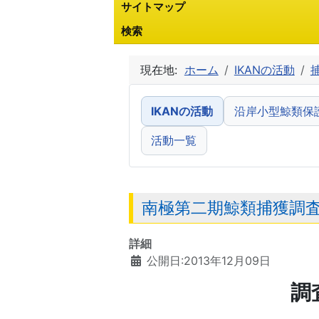
サイトマップ
検索
現在地:
ホーム
IKANの活動
IKANの活動
沿岸小型鯨類保
活動一覧
南極第二期鯨類捕獲調査(J
詳細
公開日:2013年12月09日
調