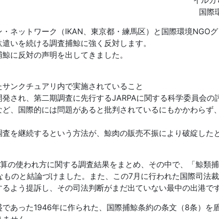
イルカ
国際
ネットワーク（IKAN、東京都・練馬区）と国際環境NGO
駄遣いを続ける調査捕鯨に強く反対します。
捕鯨に反対の声明を出してきました。
たサンクチュアリ内で実施されていること
発され、第二期調査に先行するJARPAに関する科学委員会の
など、国際的には問題があると批判されているにもかかわらず
調査を継続するという方法が、鯨肉の販売不振により破綻した
予算の使われ方に関する調査結果をまとめ、その中で、「鯨類
切なものと結論づけました。また、この7月に行われた国際司法
するよう提訴し、その司法判断がまだ出ていない最中の出港で
であった1946年に作られた、国際捕鯨条約の条文（8条）を