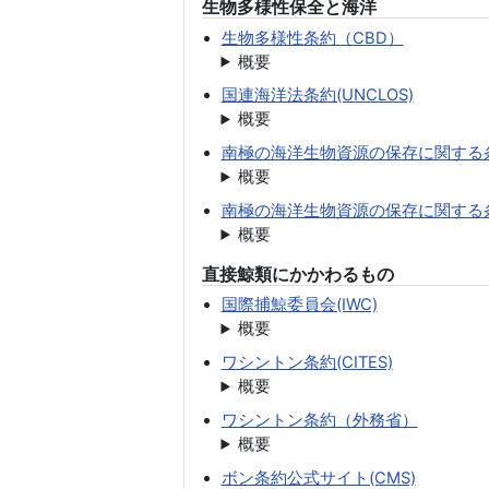
生物多様性保全と海洋
生物多様性条約（CBD）
概要
国連海洋法条約(UNCLOS)
概要
南極の海洋生物資源の保存に関する条約
概要
南極の海洋生物資源の保存に関する
概要
直接鯨類にかかわるもの
国際捕鯨委員会(IWC)
概要
ワシントン条約(CITES)
概要
ワシントン条約（外務省）
概要
ボン条約公式サイト(CMS)