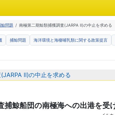
捕鯨問題
南極第二期鯨類捕獲調査(JARPA II)の中止を求める
護
捕鯨問題
海洋環境と海棲哺乳類に関する政策提言
ARPA II)の中止を求める
査捕鯨船団の南極海への出港を受