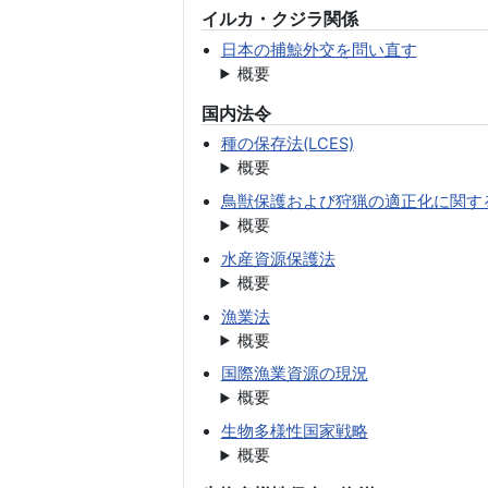
イルカ・クジラ関係
日本の捕鯨外交を問い直す
概要
国内法令
種の保存法(LCES)
概要
鳥獣保護および狩猟の適正化に関す
概要
水産資源保護法
概要
漁業法
概要
国際漁業資源の現況
概要
生物多様性国家戦略
概要