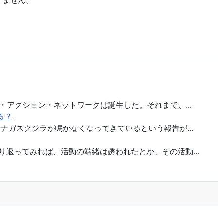
りません。
持し、調査捕鯨の中止を歓迎する
・アクション・ネットワークは誕生した。それまで、...
る？
ロナガスクジラが鳴かなくなってきているという報告が...
り返ってみれば、活動の端緒は誘われたとか、その活動...