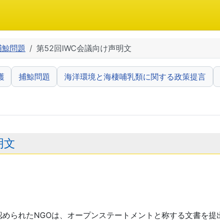
捕鯨問題
第52回IWC会議向け声明文
護
捕鯨問題
海洋環境と海棲哺乳類に関する政策提言
明文
認められたNGOは、オープンステートメントと称する文書を提