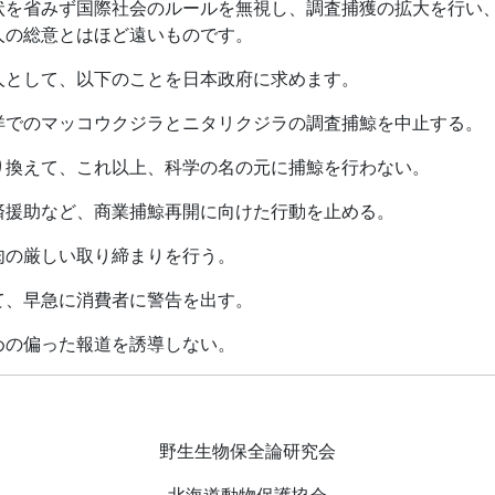
状を省みず国際社会のルールを無視し、調査捕獲の拡大を行い
人の総意とはほど遠いものです。
人として、以下のことを日本政府に求めます。
洋でのマッコウクジラとニタリクジラの調査捕鯨を中止する。
り換えて、これ以上、科学の名の元に捕鯨を行わない。
済援助など、商業捕鯨再開に向けた行動を止める。
肉の厳しい取り締まりを行う。
て、早急に消費者に警告を出す。
めの偏った報道を誘導しない。
野生生物保全論研究会