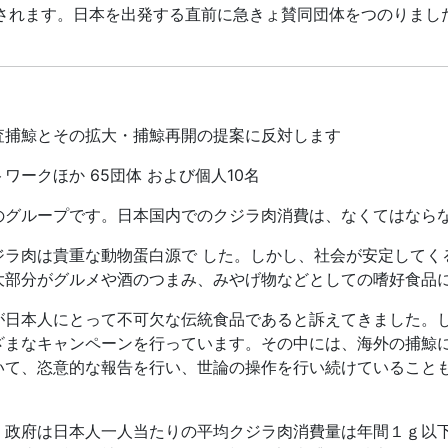
されます。日本を出発する直前に急きょ賛同団体をつのりまし
査捕鯨とその拡大・捕鯨再開の提案に反対します
ークほか 65団体 および個人10名
のグループです。日本国内でのクジラ肉消費は、なくてはなら
ジラ肉は貴重な動物蛋白源で した。しかし、社会が安定してく
大部分がグルメや酒のつまみ、みやげ物などとしての嗜好食品
が日本人にとって不可欠な伝統食品であると訴えてきました。
ざまなキャンペーンを行っています。その中には、海外の捕鯨
いて、恣意的な報告を行い、世論の操作を行い続けていること
、政府は日本人一人当たりの平均クジラ肉消費量は年間１ｇ以