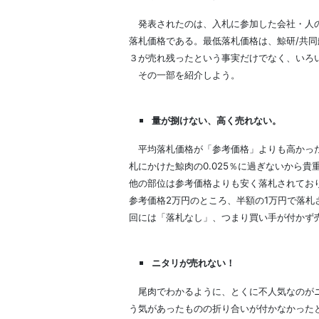
発表されたのは、入札に参加した会社・人の
落札価格である。最低落札価格は、鯨研/共
３が売れ残ったという事実だけでなく、いろ
その一部を紹介しよう。
量が捌けない、高く売れない。
平均落札価格が「参考価格」よりも高かった
札にかけた鯨肉の0.025％に過ぎないから貴
他の部位は参考価格よりも安く落札されてお
参考価格2万円のところ、半額の1万円で落
回には「落札なし」、つまり買い手が付かず
ニタリが売れない！
尾肉でわかるように、とくに不人気なのがニ
う気があったものの折り合いが付かなかった