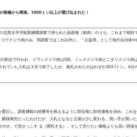
が南極から帰港。1000トン以上が運び込まれた！
、同夏の北西太平洋鯨類捕獲調査で得られた副産物（鯨肉）のうち、これまで相対で
コウクジラ肉のみ。同調査ではこれ以外に、「公益用」として地方自治体や給
回の割合で行われ、イワシクジラ肉は5回、ミンククジラ肉とニタリクジラ肉
れていた入札は３月で終了したが、落札されたのはわずか303.1トン。4分の
を委託し、調査捕鯨の経費等を賄えるように部位毎に卸売価格を決め、これを
、殿様商売だったわけだが、入札となると立場が少し変わる。買い手が買いた
せのせ」で見せっこす る（開札する）。そして売りたい価格よりも高い買値