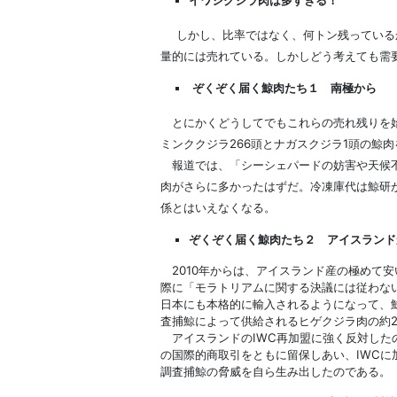
しかし、比率ではなく、何トン残っているか
量的には売れている。しかしどう考えても需
ぞくぞく届く鯨肉たち１
南極から
とにかくどうしてでもこれらの売れ残りを始
ミンククジラ266頭とナガスクジラ1頭の鯨
報道では、「シーシェパードの妨害や天候不
肉がさらに多かったはずだ。冷凍庫代は鯨研
係とはいえなくなる。
ぞくぞく届く鯨肉たち２ アイスランド
2010年からは、アイスランド産の極めて安
際に「モラトリアムに関する決議には従わない
日本にも本格的に輸入されるようになって、鯨研
査捕鯨によって供給されるヒゲクジラ肉の約2
アイスランドのIWC再加盟に強く反対したの
の国際的商取引をともに留保しあい、IWC
調査捕鯨の脅威を自ら生み出したのである。