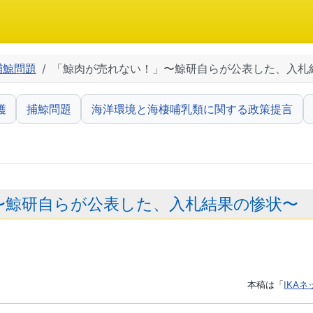
捕鯨問題
「鯨肉が売れない！」〜鯨研自らが公表した、入札
護
捕鯨問題
海洋環境と海棲哺乳類に関する政策提言
〜鯨研自らが公表した、入札結果の惨状〜
本稿は「
IKA