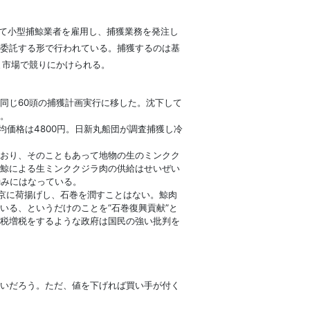
て小型捕鯨業者を雇用し、捕獲業務を発注し
委託する形で行われている。捕獲するのは基
ま市場で競りにかけられる。
同じ60頭の捕獲計画実行に移した。沈下して
。
平均価格は4800円。日新丸船団が調査捕獲し冷
おり、そのこともあって地物の生のミンクク
鯨による生ミンククジラ肉の供給はせいぜい
励みにはなっている。
東京に荷揚げし、石巻を潤すことはない。鯨肉
いる、というだけのことを“石巻復興貢献”と
税増税をするような政府は国民の強い批判を
いだろう。ただ、値を下げれば買い手が付く