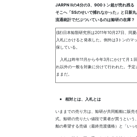
JARPN IIの4分の3、900トン超が売れ残る
そこへ「SSのせいで捕れなかった」と日新丸
流通統計でだぶついているのは鯨研の在庫？
(財)日本鯨類研究所は2011年10月27日
入札にかけると発表した。例外は3トンのマッ
保している。
入札は昨年11月から今年3月にかけて月１
れ以外の一般を対象に分けて行われた。予定さ
ままだ。
相対とは、入札とは
いままでの売り方は、鯨研が共同船舶に販売
式。鯨研の売りたい値段で業者が買うという
舶の希望する売値（最終売渡価格）と「いっ