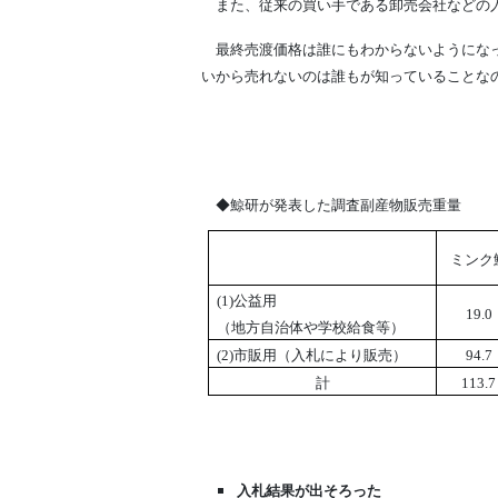
また、従来の買い手である卸売会社などの入
最終売渡価格は誰にもわからないようになって
いから売れないのは誰もが知っていることな
◆鯨研が発表した調査副産物販売重量
ミンク
(1)
公益用
19.0
（地方自治体や学校給食等）
(2)
市販用（入札により販売）
94.7
計
113.7
入札結果が出そろった