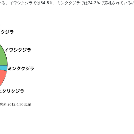
いる。イワシクジラでは64.5％、ミンククジラでは74.2％で落札されてい