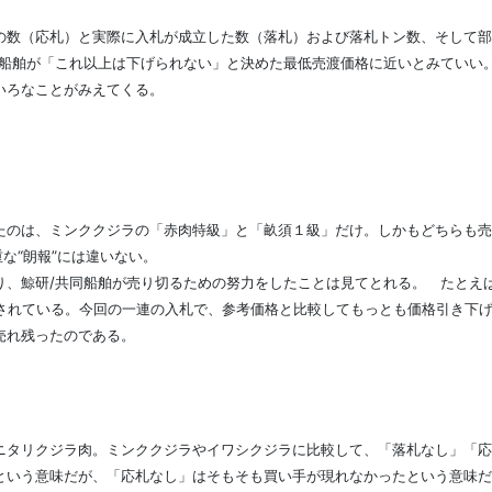
数（応札）と実際に入札が成立した数（落札）および落札トン数、そして部
同船舶が「これ以上は下げられない」と決めた最低売渡価格に近いとみていい
いろなことがみえてくる。
のは、ミンククジラの「赤肉特級」と「畝須１級」だけ。しかもどちらも売り
重な“朗報”には違いない。
り、鯨研/共同船舶が売り切るための努力をしたことは見てとれる。 たとえ
札されている。今回の一連の入札で、参考価格と比較してもっとも価格引き下
売れ残ったのである。
タリクジラ肉。ミンククジラやイワシクジラに比較して、「落札なし」「応
という意味だが、「応札なし」はそもそも買い手が現れなかったという意味だ