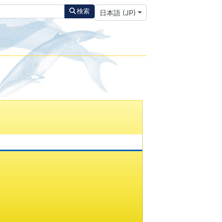
あなたが使う言語を選んでください
検索
日本語 (JP)