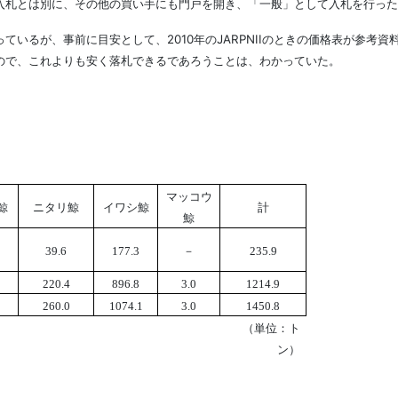
札とは別に、その他の買い手にも門戸を開き、「一般」として入札を行った
いるが、事前に目安として、2010年のJARPNIIのときの価格表が参考
ので、これよりも安く落札できるであろうことは、わかっていた。
マッコウ
鯨
ニタリ鯨
イワシ鯨
計
鯨
39.6
177.3
－
235.9
220.4
896.8
3.0
1214.9
260.0
1074.1
3.0
1450.8
（単位：ト
ン）