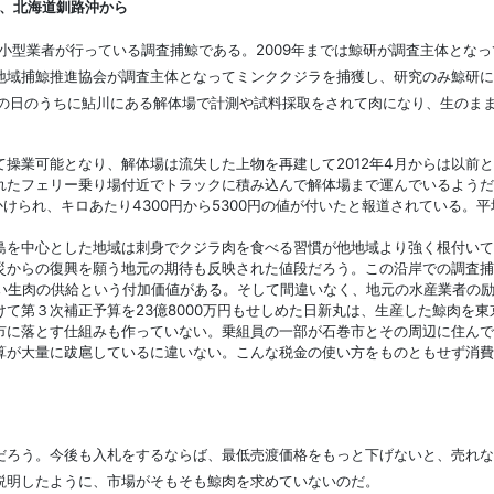
、北海道釧路沖から
型業者が行っている調査捕鯨である。2009年までは鯨研が調査主体となっ
地域捕鯨推進協会が調査主体となってミンククジラを捕獲し、研究のみ鯨研に
その日のうちに鮎川にある解体場で計測や試料採取をされて肉になり、生のま
操業可能となり、解体場は流失した上物を再建して2012年4月からは以前と
れたフェリー乗り場付近でトラックに積み込んで解体場まで運んでいるようだ
かけられ、キロあたり4300円から5300円の値が付いたと報道されている。
を中心とした地域は刺身でクジラ肉を食べる習慣が他地域より強く根付いて
災からの復興を願う地元の期待も反映された値段だろう。この沿岸での調査捕
ない生肉の供給という付加価値がある。そして間違いなく、地元の水産業者の
て第３次補正予算を23億8000万円もせしめた日新丸は、生産した鯨肉を
市に落とす仕組みも作っていない。乗組員の一部が石巻市とその周辺に住んで
算が大量に跋扈しているに違いない。こんな税金の使い方をものともせず消費
ろう。今後も入札をするならば、最低売渡価格をもっと下げないと、売れな
説明したように、市場がそもそも鯨肉を求めていないのだ。