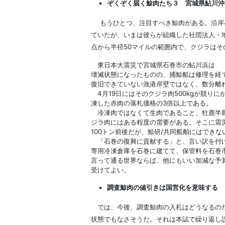
ぞくぞく届く鯨肉たち３ 宮城県鮎川沖
もうひとつ、注目すべき鯨肉がある。沿岸小
ていたが、いまは彼らが組織した社団法人・
点から半径50マイルの範囲内で、クジラは
東日本大震災で宮城県石巻市の鮎川浜は
壊滅状態になったものの、捕鯨船は修理を経て
復旧できていない漁港岸壁ではなく、数分離
4月19日にはそのクジラ肉500kgが競りに
凍した赤肉の落札価格の3倍以上である。
冷凍肉ではなくて生肉であること、牡鹿半島
ジラ肉にはある程度の需要がある。そこに震
100トン前後だが、鯨研/共同船舶にはでき
「石巻の復興に貢献する」と、言い訳を付け
専用冷凍倉庫を石巻に建てて、保管料を石巻
言って通る世界ならば、他にもいい加減な予
受けてよい。
調査鯨肉の値引きは国営化を意味する
では、今後、調査鯨肉の入札はどうなるのだ
状態でもなさそうだ。それは本誌で繰り返し