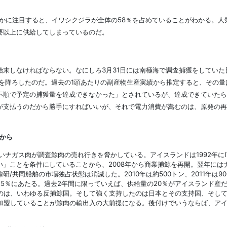
に注目すると、イワシクジラが全体の58％を占めていることがわかる。人
要以上に供給してしまっているのだ。
末しなければならない。なにしろ3月31日には南極海で調査捕獲をしていた
肉を降ろしたのだ。過去の1頭あたりの副産物生産実績から推定すると、その量は
順で予定の捕獲量を達成できなかった」とされているが、達成できていたら
が支払うのだから勝手にすればいいが、それで電力消費が嵩むのは、原発の再
から
いナガス肉が調査鯨肉の売れ行きを脅かしている。アイスランドは1992年にI
」ことを条件にしていることから、2008年から商業捕鯨を再開。翌年にはナ
/共同船舶の市場独占状態は消滅した。2010年は約500トン、2011年は
5％にあたる。過去2年間に限っていえば、供給量の20％がアイスランド産
は、いわゆる反捕鯨国。そして強く支持したのは日本とその支持国、そして捕
に加盟していることが鯨肉の輸出入の大前提になる。後付けでいうならば、ア