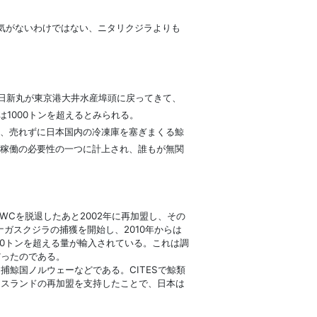
気がないわけではない、ニタリクジラよりも
日新丸が東京港大井水産埠頭に戻ってきて、
1000トンを超えるとみられる。
、売れずに日本国内の冷凍庫を塞ぎまくる鯨
稼働の必要性の一つに計上され、誰もが無関
WCを脱退したあと2002年に再加盟し、その
ガスクジラの捕獲を開始し、2010年からは
900トンを超える量が輸入されている。これは調
だったのである。
鯨国ノルウェーなどである。CITESで鯨類
イスランドの再加盟を支持したことで、日本は