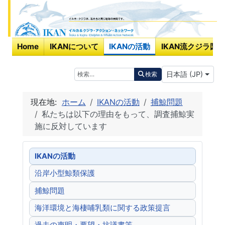
Home
IKANについて
IKANの活動
IKAN流クジラ図鑑
あなたが使う言
検索
日本語 (JP)
検索
現在地:
ホーム
IKANの活動
捕鯨問題
私たちは以下の理由をもって、調査捕鯨実
施に反対しています
IKANの活動
沿岸小型鯨類保護
捕鯨問題
海洋環境と海棲哺乳類に関する政策提言