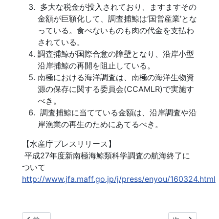
多大な税金が投入されており、ますますその
金額が巨額化して、調査捕鯨は‘国営産業’とな
っている。食べないものも肉の代金を支払わ
されている。
調査捕鯨が国際合意の障壁となり、沿岸小型
沿岸捕鯨の再開を阻止している。
南極における海洋調査は、南極の海洋生物資
源の保存に関する委員会(CCAMLR)で実施す
べき。
調査捕鯨に当てている金額は、沿岸調査や沿
岸漁業の再生のためにあてるべき。
【水産庁プレスリリース】
平成27年度新南極海鯨類科学調査の航海終了に
ついて
http://www.jfa.maff.go.jp/j/press/enyou/160324.html