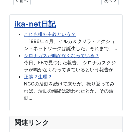
前の記事へ: クジラの陰謀
次の記事へ: 
前へ
次へ
ika-net日記
これも排外主義という？
1996年４月、イルカ＆クジラ・アクショ
ン・ネットワークは誕生した。それまで、...
シロナガスが鳴かなくなっている？
今日、FBで見つけた報告。 シロナガスクジ
ラが鳴かなくなってきているという報告が...
正義？生理？
NGOの活動を続けて来たが、振り返ってみ
れば、活動の端緒は誘われたとか、その活
動...
関連リンク