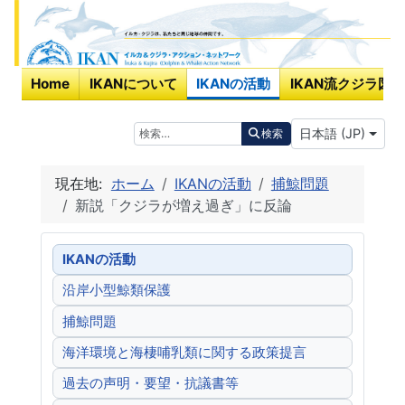
Home
IKANについて
IKANの活動
IKAN流クジラ図鑑
あなたが使う言
検索
日本語 (JP)
検索
現在地:
ホーム
IKANの活動
捕鯨問題
新説「クジラが増え過ぎ」に反論
IKANの活動
沿岸小型鯨類保護
捕鯨問題
海洋環境と海棲哺乳類に関する政策提言
過去の声明・要望・抗議書等