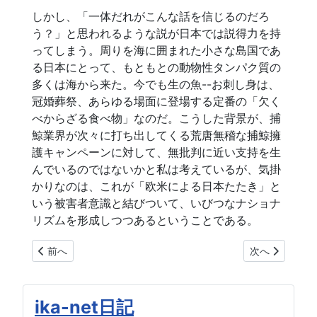
しかし、「一体だれがこんな話を信じるのだろ
う？」と思われるような説が日本では説得力を持
ってしまう。周りを海に囲まれた小さな島国であ
る日本にとって、もともとの動物性タンパク質の
多くは海から来た。今でも生の魚--お刺し身は、
冠婚葬祭、あらゆる場面に登場する定番の「欠く
べからざる食べ物」なのだ。こうした背景が、捕
鯨業界が次々に打ち出してくる荒唐無稽な捕鯨擁
護キャンペーンに対して、無批判に近い支持を生
んでいるのではないかと私は考えているが、気掛
かりなのは、これが「欧米による日本たたき」と
いう被害者意識と結びついて、いびつなナショナ
リズムを形成しつつあるということである。
前の記事へ: 調査捕鯨の中止を歓迎する
次の記事へ: 
前へ
次へ
ika-net日記