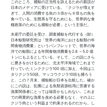
このところ、捕鯨の正当性を訴えるための新説が
日本のメディアに受けている。「クジラが増えす
ぎて、人間の消費する魚の３倍から６倍もの魚を
食べている。生態系を守るためにも、世界的な食
糧政策のためにも捕鯨が必要」という主張だ。
水産庁の委託を受け、調査捕鯨を代行する（財）
日本鯨類研究所は「世界の海洋における鯨類の年
間食物消費量」というパンフレットで、世界の海
洋での鯨類による年間食物消費量を2.8 ～5.0 億
トンにも上るとしている。そして、この説にさら
に磨きをかけるために、北太平洋海域でこれまで
行っていたミンククジラ100 頭に加え、今回はニ
タリクジラ50頭、マッコウクジラ10頭も捕ろう
と、この７月末、捕鯨船が日本を出航した。確か
にこの説は、乱獲による魚類資源枯渇に苦慮する
漁業関係者にとっては福音かもしれない。これま
での商業的な漁業を改める必要もなく、その上に
クジラ肉という利益まで約束されるのだから。し