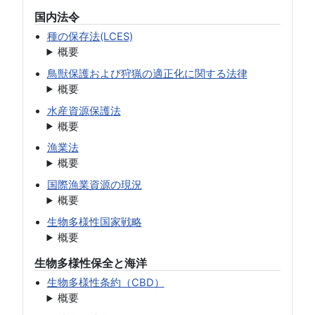
国内法令
種の保存法(LCES)
概要
鳥獣保護および狩猟の適正化に関する法律
概要
水産資源保護法
概要
漁業法
概要
国際漁業資源の現況
概要
生物多様性国家戦略
概要
生物多様性保全と海洋
生物多様性条約（CBD）
概要