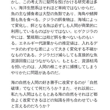
かし、この考え方に疑問を投げかける研究者は多
い。海洋生態系はそれほど単純ではないからだ。
魚の主な捕食者は大型の魚類であり、海鳥や鰭脚
類も魚を食べる。クジラの餌食物は、海域によっ
て変化し、餌となる魚は必ずしも人間が商業的に
利用しているものばかりではない。ヒゲクジラの
中には、繁殖期には殆ど餌を食べないものもい
る。エネルギー代謝量からの推定値は、入れるデ
ータのわずかな差によって大きく変化する不確か
なものである。クジラだけ減らしても直接的な魚
資源回復にはつながらない。もともと、資源枯渇
を招いたのは、人間の根こそぎに捕獲してしまう
やりかたに問題があるのだ。
海の自然を人間の好き勝手に改変するのが「自然
破壊」でなくて何だろうか？また、それ以前に、
私たち人間はもともとある海の自然をそれほど都
合よく改変できるほどの知識を持ち合わせている
と言えるのだろうか？