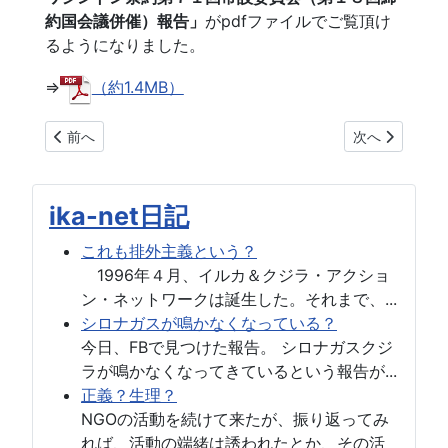
約国会議併催）報告」
がpdfファイルでご覧頂け
るようになりました。
⇒
（約1.4MB）
前の記事へ: 国会で持続的な 商業捕鯨確保の法案が審議され
次の記事へ: 
前へ
次へ
ika-net日記
これも排外主義という？
1996年４月、イルカ＆クジラ・アクショ
ン・ネットワークは誕生した。それまで、...
シロナガスが鳴かなくなっている？
今日、FBで見つけた報告。 シロナガスクジ
ラが鳴かなくなってきているという報告が...
正義？生理？
NGOの活動を続けて来たが、振り返ってみ
れば、活動の端緒は誘われたとか、その活