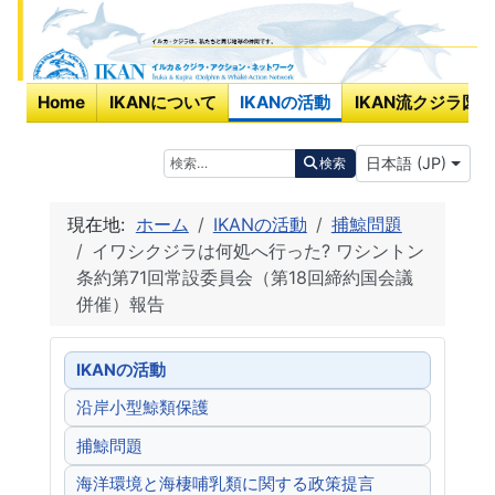
Home
IKANについて
IKANの活動
IKAN流クジラ図鑑
あなたが使う言
検索
日本語 (JP)
検索
現在地:
ホーム
IKANの活動
捕鯨問題
イワシクジラは何処へ行った? ワシントン
条約第71回常設委員会（第18回締約国会議
併催）報告
IKANの活動
沿岸小型鯨類保護
捕鯨問題
海洋環境と海棲哺乳類に関する政策提言