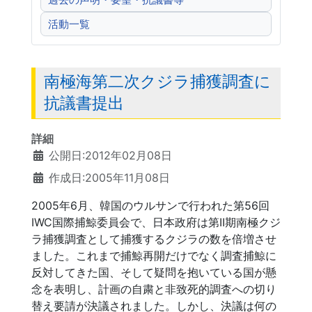
過去の声明・要望・抗議書等
活動一覧
南極海第二次クジラ捕獲調査に
抗議書提出
詳細
公開日:2012年02月08日
作成日:2005年11月08日
2005年6月、韓国のウルサンで行われた第56回
IWC国際捕鯨委員会で、日本政府は第II期南極クジ
ラ捕獲調査として捕獲するクジラの数を倍増させ
ました。これまで捕鯨再開だけでなく調査捕鯨に
反対してきた国、そして疑問を抱いている国が懸
念を表明し、計画の自粛と非致死的調査への切り
替え要請が決議されました。しかし、決議は何の