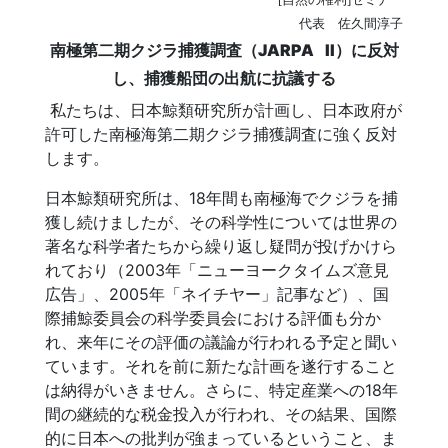
代表 佐久間淳子
南極第二期クジラ捕獲調査（JARPA
II）に反対
し、捕獲船団の出航に抗議する
私たちは、日本鯨類研究所が計画し、日本政府が
許可した南極海第二期クジラ捕獲調査に強く反対
します。
日本鯨類研究所は、18年間も南極海でクジラを捕
獲し続けましたが、その科学性については世界の
著名な科学者たちから繰り返し疑問が投げかけら
れており（2003年「ニューヨークタイムズ意見
広告」、2005年「ネイチヤー」記事など）、国
際捕鯨委員会の科学委員会における評価も分か
れ、来年にその評価の議論が行われる予定と聞い
ています。それを前に新たな計画を遂行すること
は納得がいきません。さらに、特定産業への18年
間の継続的な税金投入が行われ、その結果、国際
的に日本への批判が強まっているということ、ま