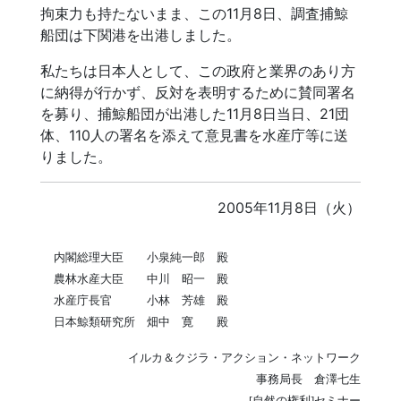
拘束力も持たないまま、この11月8日、調査捕鯨
船団は下関港を出港しました。
私たちは日本人として、この政府と業界のあり方
に納得が行かず、反対を表明するために賛同署名
を募り、捕鯨船団が出港した11月8日当日、21団
体、110人の署名を添えて意見書を水産庁等に送
りました。
2005年11月8日（火）
内閣総理大臣 小泉純一郎 殿
農林水産大臣 中川 昭一 殿
水産庁長官 小林 芳雄 殿
日本鯨類研究所 畑中 寛
殿
イルカ＆クジラ・アクション・ネットワーク
事務局長 倉澤七生
[自然の権利]セミナー