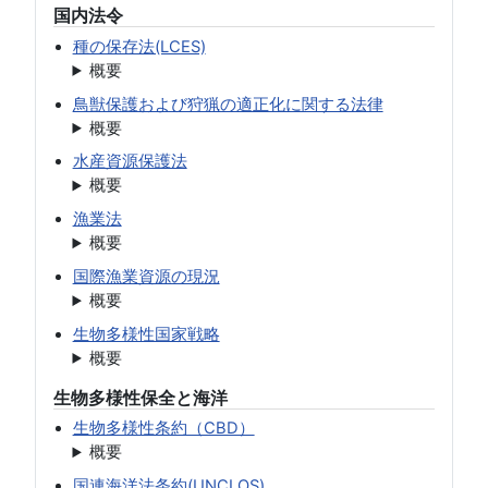
国内法令
種の保存法(LCES)
概要
鳥獣保護および狩猟の適正化に関する法律
概要
水産資源保護法
概要
漁業法
概要
国際漁業資源の現況
概要
生物多様性国家戦略
概要
生物多様性保全と海洋
生物多様性条約（CBD）
概要
国連海洋法条約(UNCLOS)