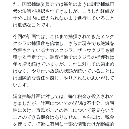
た、国際捕鯨委員会では毎年のように調査捕鯨再
考の決議が採択されてきましが、こうした経緯が
十分に国内に伝えられないまま進行していること
は遺憾なことです。
今回の計画では、これまで捕獲されてきたミンク
クジラの捕獲数を倍増し、さらに現在でも絶滅を
危惧されているナガスクジラ、ザトウクジラも捕
獲する予定です。調査捕鯨でのクジラの捕獲数は
年々増え続けていますが、これに対しての歯止め
はなく、やりたい放題の状態が続いていることに
は国際的な責任を感じ、やりきれない思いがして
います。
調査捕鯨計画に対しては、毎年税金が投入されて
きましたが、計画についての説明は不十分、透明
性に欠け、市民がことの是非について意見をいう
ことのできる機会はありません。さらには、税金
を使って、捕鯨に有利な一部の情報だけが継続的