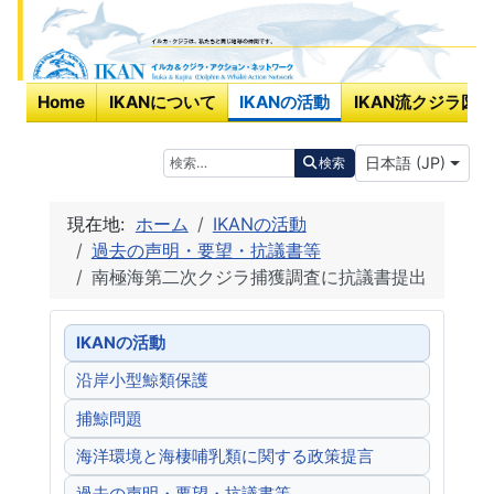
Home
IKANについて
IKANの活動
IKAN流クジラ図鑑
あなたが使う言
検索
日本語 (JP)
検索
現在地:
ホーム
IKANの活動
過去の声明・要望・抗議書等
南極海第二次クジラ捕獲調査に抗議書提出
IKANの活動
沿岸小型鯨類保護
捕鯨問題
海洋環境と海棲哺乳類に関する政策提言