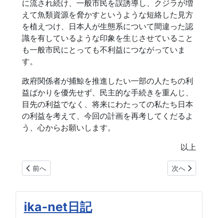
に流され続け、一般市民を誤誘導し、クジラが増
えて魚類資源を脅かすというような短絡した見方
を植えつけ、日本人が生態系について間違った認
識を有しているような印象を生じさせていること
も一般市民にとっても不利益につながっていま
す。
政府関係者が捕鯨を推進したい一部の人たちの利
益ばかりを優先せず、民主的な手続きを重んじ、
目先の利益でなく、将来にわたっての私たち日本
の利益を考えて、今回の計画を再考してくだるよ
う、心からお願いします。
以上
前の記事へ: 名古屋タイムズへの抗議書
次の記事へ: 第
前へ
次へ
ika-net日記