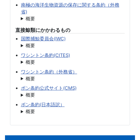
南極の海洋生物資源の保存に関する条約（外務
省)
概要
直接鯨類にかかわるもの
国際捕鯨委員会(IWC)
概要
ワシントン条約(CITES)
概要
ワシントン条約（外務省）
概要
ボン条約公式サイト(CMS)
概要
ボン条約(日本語訳）
概要