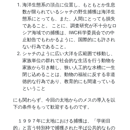
海洋生態系の頂点に位置し、もともとか生息
数が限られているシャチの野生捕獲は海洋生
態系にとっても、また、人間にとっても損失
であること。 ことに、調査研究が不十分なロ
シア海域での捕獲は、IWC科学委員会での中
止勧告でもわかるように、国際的にも許され
ない行為であること。
シャチのように広い大洋を広範囲で移動し、
家族単位の群れで社会的な生活を行う動物を
家族から引き離し、狭い人工的な水槽に一生
閉じ込めることは、動物の福祉に反する非道
徳的な行為であり、教育的にも間違っている
ということ
にも関わらず、今回の太地からのメスの導入を以
下の条件をもって歓迎するものです。
１９９７年に太地における捕獲は、「学術目
的」と言う特別枠で捕獲された半ば公共的なもの