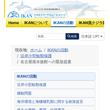
Home
IKANについて
IKANの活動
IKAN流クジラ図鑑
あなたが使う言
検索
日本語 (JP)
検索
現在地:
ホーム
IKANの活動
沿岸小型鯨類保護
名古屋港水族館への緊急提案
IKANの活動
沿岸小型鯨類保護
捕鯨問題
海洋環境と海棲哺乳類に関する政策提言