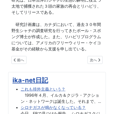
研究は、日本沿岸のシャチの生態の解明に役立つ
太地で捕獲された３頭の家族の再会とリハビリ、
そしてリリースである。
研究計画書は、カナダにおいて、過去３０年間
野生シャチの調査研究を行ってきたポール・スポ
ング博士が作成した。また、リハビリプログラム
については、アメリカのフリーウィリー・ケイコ
基金がその経験から支援を申し出ている。
前の記事へ: ロシアのオルカ捕獲への反対決議
次の記事へ: 
前へ
次へ
ika-net日記
これも排外主義という？
1996年４月、イルカ＆クジラ・アクショ
ン・ネットワークは誕生した。それまで、...
シロナガスが鳴かなくなっている？
今日、FBで見つけた報告。 シロナガスクジ