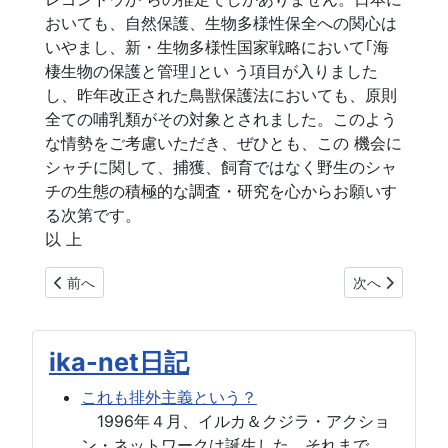
おいても、自然保護、生物多様性保全への関心は
いやまし、新・生物多様性国家戦略において｢海
棲生物の保護と管理｣とい う項目が入りました
し、昨年改正された鳥獣保護法においても、原則
全ての哺乳類がその対象とされました。このよう
な情勢をご考慮いただき、ぜひとも、この 機会に
シャチに関して、捕獲、飼育ではなく野生のシャ
チの生態の積極的な調査・研究を心からお願いす
る次第です。
以 上
前の記事へ: 名古屋港水族館 シャチ捕獲断念か？
次の記事へ: 
前へ
次へ
ika-net日記
これも排外主義という？
1996年４月、イルカ＆クジラ・アクショ
ン・ネットワークは誕生した。それまで、...