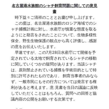
名古屋港水族館のシャチ飼育問題に関しての意見
書
時下益々ご清祥のこととお慶び申し上げます。
この度は、名古屋港水族館のロシア海域でのシ
ャチ捕獲計画に対し、水産庁が慎重な態度を取る
ようにと助言をされたことについて、生物多様性
保全、野生生物保護の観点から高く評価し、感謝
の意をお伝えいたします。
早速ですが、この7月28日水産庁にて開催を予
定されている太地で飼育されているシャチの移動
に関していくつかの疑問があります。当該シャチ
は、原則禁止されている捕獲を学術目的として特
別に許可されたものであり、 飼育当事者のみなら
ず、一般市民にもその行方については発言する権
利があると考えます。意 見書を当日の議論に反映
していただくことはもちろん、質問への回答と協
議内容の公開をお願いする次第です。