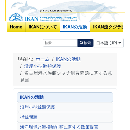
Home
IKANについて
IKANの活動
IKAN流クジラ図鑑
あなたが使う言
検索
日本語 (JP)
検索
現在地:
ホーム
IKANの活動
沿岸小型鯨類保護
名古屋港水族館シャチ飼育問題に関する意
見書
IKANの活動
沿岸小型鯨類保護
捕鯨問題
海洋環境と海棲哺乳類に関する政策提言