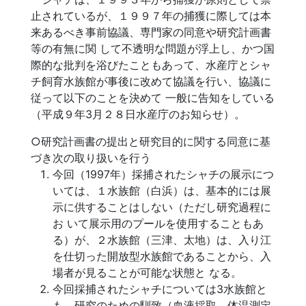
止されているが、１９９７年の捕獲に際しては本
来あるべき事前協議、専門家の同意や研究計画書
等の有無に関 して不透明な問題が浮上し、かつ国
際的な批判を浴びたこともあって、水産庁とシャ
チ飼育水族館が事後に改めて協議を行い、協議に
従って以下のことを決めて 一般に告知をしている
（平成９年3月２８日水産庁のお知らせ）。
○研究計画書の提出と研究目的に関する同意に基
づき次の取り扱いを行う
今回（1997年）採捕されたシャチの展示につ
いては、１水族館（白浜）は、基本的には展
示に供することはしない（ただし研究過程に
お いて展示用のプールを使用することもあ
る）が、２水族館（三津、太地）は、入り江
を仕切った開放型水族館であることから、入
場者が見ることが可能な状態と なる。
今回採捕されたシャチについては3水族館と
も、研究のための馴致（血液採取、体温測定