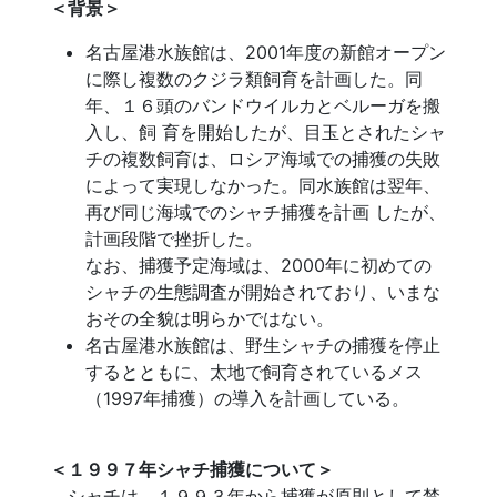
＜背景＞
名古屋港水族館は、2001年度の新館オープン
に際し複数のクジラ類飼育を計画した。同
年、１６頭のバンドウイルカとベルーガを搬
入し、飼 育を開始したが、目玉とされたシャ
チの複数飼育は、ロシア海域での捕獲の失敗
によって実現しなかった。同水族館は翌年、
再び同じ海域でのシャチ捕獲を計画 したが、
計画段階で挫折した。
なお、捕獲予定海域は、2000年に初めての
シャチの生態調査が開始されており、いまな
おその全貌は明らかではない。
名古屋港水族館は、野生シャチの捕獲を停止
するとともに、太地で飼育されているメス
（1997年捕獲）の導入を計画している。
＜１９９７年シャチ捕獲について＞
シャチは、１９９３年から捕獲が原則として禁