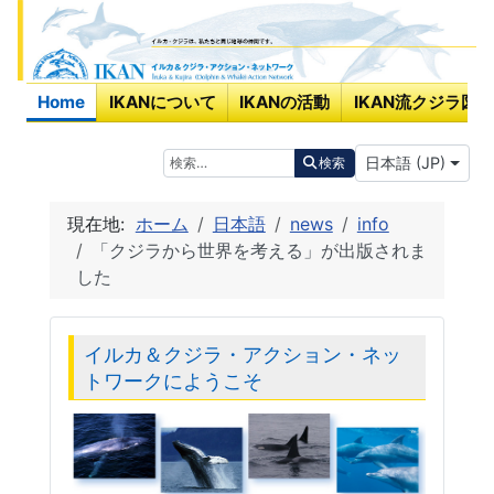
Home
IKANについて
IKANの活動
IKAN流クジラ図鑑
あなたが使う言
検索
日本語 (JP)
検索
現在地:
ホーム
日本語
news
info
「クジラから世界を考える」が出版されま
した
イルカ＆クジラ・アクション・ネッ
トワークにようこそ